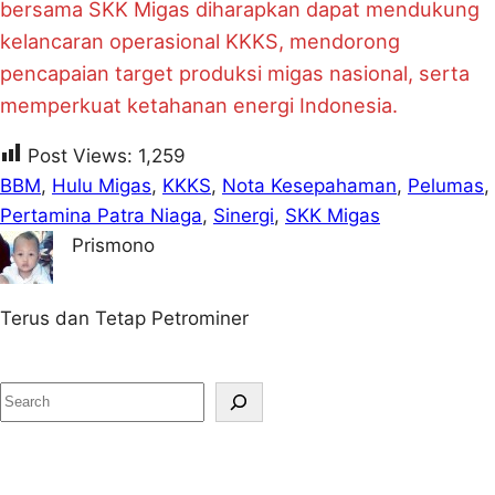
bersama SKK Migas diharapkan dapat mendukung
kelancaran operasional KKKS, mendorong
pencapaian target produksi migas nasional, serta
memperkuat ketahanan energi Indonesia.
Post Views:
1,259
BBM
, 
Hulu Migas
, 
KKKS
, 
Nota Kesepahaman
, 
Pelumas
, 
Pertamina Patra Niaga
, 
Sinergi
, 
SKK Migas
Prismono
Terus dan Tetap Petrominer
S
e
a
r