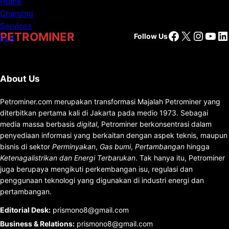
Facebook
X
Insta
You
Li
PETROMINER
Follow Us
About Us
Petrominer.com merupakan transformasi Majalah Petrominer yang
diterbitkan pertama kali di Jakarta pada medio 1973. Sebagai
media massa berbasis
digital
, Petrominer berkonsentrasi dalam
penyediaan informasi yang berkaitan dengan aspek teknis, maupun
bisnis di sektor
Perminyakan
,
Gas bumi
,
Pertambangan
hingga
Ketenagalistrikan dan Energi Terbarukan
. Tak hanya itu, Petrominer
juga berupaya mengikuti perkembangan isu, regulasi dan
penggunaan teknologi yang digunakan di industri energi dan
pertambangan.
Editorial Desk
:
prismono8@gmail.com
Business & Relations
:
prismono8@gmail.com