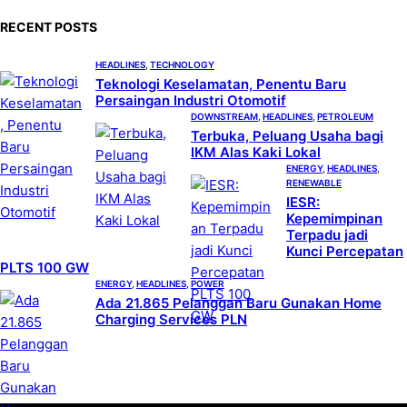
c
RECENT POSTS
h
HEADLINES
, 
TECHNOLOGY
Teknologi Keselamatan, Penentu Baru
Persaingan Industri Otomotif
DOWNSTREAM
, 
HEADLINES
, 
PETROLEUM
Terbuka, Peluang Usaha bagi
IKM Alas Kaki Lokal
ENERGY
, 
HEADLINES
, 
RENEWABLE
IESR:
Kepemimpinan
Terpadu jadi
Kunci Percepatan
PLTS 100 GW
ENERGY
, 
HEADLINES
, 
POWER
Ada 21.865 Pelanggan Baru Gunakan Home
Charging Services PLN