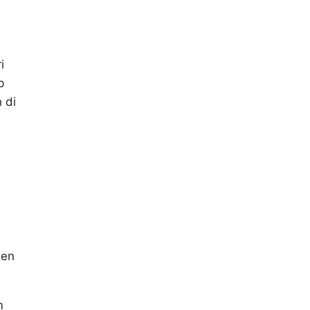
i
p
 di
nen
m