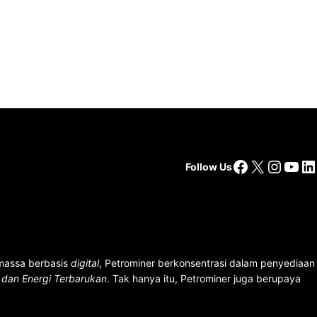
Facebook
X
Insta
You
Li
Follow Us
 massa berbasis
digital
, Petrominer berkonsentrasi dalam penyediaan
n dan Energi Terbarukan
. Tak hanya itu, Petrominer juga berupaya