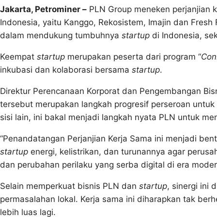
Jakarta, Petrominer –
PLN Group meneken perjanjian k
Indonesia, yaitu Kanggo, Rekosistem, Imajin dan Fresh
dalam mendukung tumbuhnya
startup
di Indonesia, se
Keempat
startup
merupakan peserta dari program “
Con
inkubasi dan kolaborasi bersama
startup
.
Direktur Perencanaan Korporat dan Pengembangan Bis
tersebut merupakan langkah progresif perseroan untuk
sisi lain, ini bakal menjadi langkah nyata PLN untuk me
“Penandatangan Perjanjian Kerja Sama ini menjadi be
startup
energi, kelistrikan, dan turunannya agar perus
dan perubahan perilaku yang serba digital di era moder
Selain memperkuat bisnis PLN dan
startup
, sinergi in
permasalahan lokal. Kerja sama ini diharapkan tak berhe
lebih luas lagi.