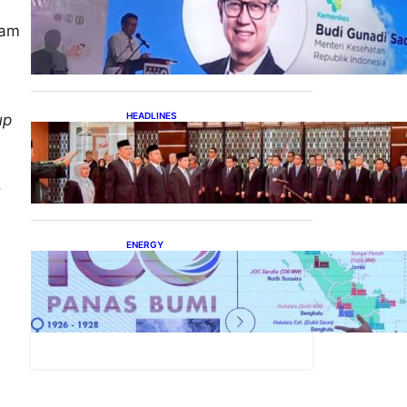
Digitalisasi Alat-Alat
Kesehatan Dukung
lam
Pertumbuhan Industri Alkes
HEADLINES
up
Lana Saria Dilantik Sebagai
Kepala Badan Geologi
.
ENERGY
a
Momentum 100 Tahun
Panas Bumi untuk
Akselerasi Pertumbuhan