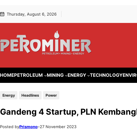
Lewati
Skip
Thursday, August 6, 2026
ke
to
konten
content
HOME
PETROLEUM
MINING
ENERGY
TECHNOLOGY
ENVI
Energy
Headlines
Power
Gandeng 4 Startup, PLN Kembang
Posted by
Prismono
–
27 November 2023