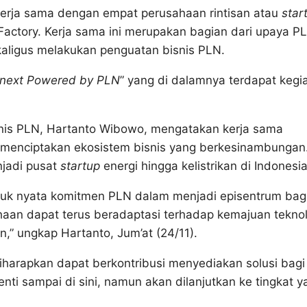
erja sama dengan empat perusahaan rintisan atau
star
 Factory. Kerja sama ini merupakan bagian dari upaya P
kaligus melakukan penguatan bisnis PLN.
next Powered by PLN
” yang di dalamnya terdapat kegi
nis PLN, Hartanto Wibowo, mengatakan kerja sama
 menciptakan ekosistem bisnis yang berkesinambungan.
njadi pusat
startup
energi hingga kelistrikan di Indonesia
ntuk nyata komitmen PLN dalam menjadi episentrum bag
ahaan dapat terus beradaptasi terhadap kemajuan teknol
n,” ungkap Hartanto, Jum’at (24/11).
i diharapkan dapat berkontribusi menyediakan solusi bagi
nti sampai di sini, namun akan dilanjutkan ke tingkat y