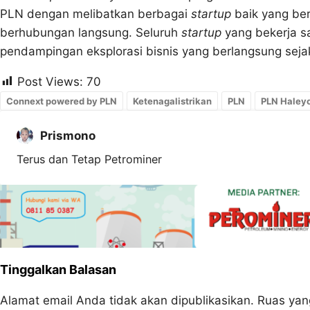
PLN dengan melibatkan berbagai
startup
baik yang ber
berhubungan langsung. Seluruh
startup
yang bekerja sa
pendampingan eksplorasi bisnis yang berlangsung sej
Post Views:
70
Connext powered by PLN
Ketenagalistrikan
PLN
PLN Haley
Prismono
Terus dan Tetap Petrominer
Tinggalkan Balasan
Alamat email Anda tidak akan dipublikasikan.
Ruas yan