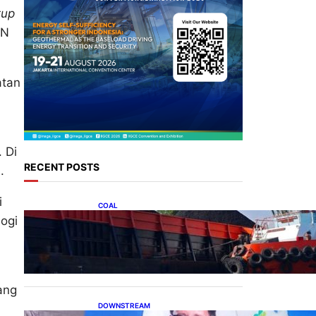
tup
LN
atan
 Di
RECENT POSTS
.
i
COAL
ogi
Lelang Batubara Sitaan,
Negara Dapat Lebih dari Rp
20 Miliar
ang
DOWNSTREAM