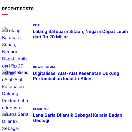
r
RECENT POSTS
c
h
COAL
Lelang Batubara Sitaan, Negara Dapat Lebih
dari Rp 20 Miliar
DOWNSTREAM
Digitalisasi Alat-Alat Kesehatan Dukung
Pertumbuhan Industri Alkes
HEADLINES
Lana Saria Dilantik Sebagai Kepala Badan
Geologi