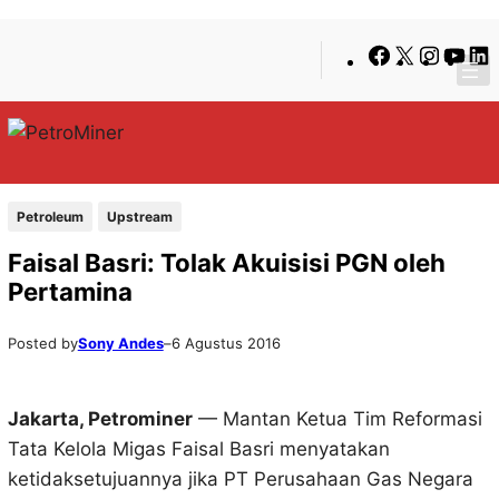
Lewati
Skip
Facebook
X
Insta
You
ke
to
konten
content
Petroleum
Upstream
Faisal Basri: Tolak Akuisisi PGN oleh
Pertamina
Posted by
Sony Andes
–
6 Agustus 2016
Jakarta, Petrominer
— Mantan Ketua Tim Reformasi
Tata Kelola Migas Faisal Basri menyatakan
ketidaksetujuannya jika PT Perusahaan Gas Negara