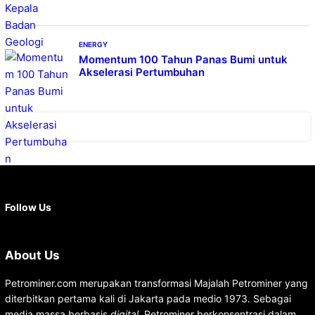
ENERGY
Momentum 100 Tahun Panas Bumi untuk
Akselerasi Pertumbuhan
Facebook
X
Instagram
YouTube
LinkedIn
Follow Us
About Us
Petrominer.com merupakan transformasi Majalah Petrominer yang
diterbitkan pertama kali di Jakarta pada medio 1973. Sebagai
media massa berbasis
digital
, Petrominer berkonsentrasi dalam