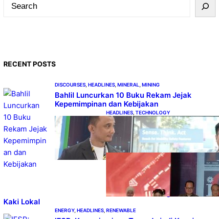
S
e
a
r
c
RECENT POSTS
h
DISCOURSES
, 
HEADLINES
, 
MINERAL
, 
MINING
Bahlil Luncurkan 10 Buku Rekam Jejak
Kepemimpinan dan Kebijakan
HEADLINES
, 
TECHNOLOGY
Teknologi Keselamatan,
Penentu Baru Persaingan
Industri Otomotif
DOWNSTREAM
, 
HEADLINES
, 
PETROLEUM
Terbuka,
Peluang Usaha
bagi IKM Alas
Kaki Lokal
ENERGY
, 
HEADLINES
, 
RENEWABLE