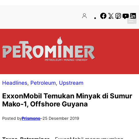
Lewati
Skip
Facebook
X
Instag
You
ke
to
konten
content
Headlines
, 
Petroleum
, 
Upstream
ExxonMobil Temukan Minyak di Sumur
Mako-1, Offshore Guyana
Posted by
Prismono
–
25 Desember 2019