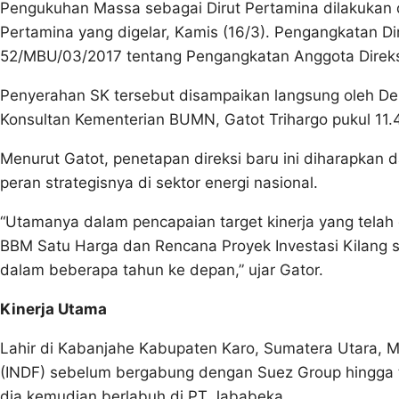
Pengukuhan Massa sebagai Dirut Pertamina dilakuk
Pertamina yang digelar, Kamis (16/3). Pengangkatan Di
52/MBU/03/2017 tentang Pengangkatan Anggota Direksi
Penyerahan SK tersebut disampaikan langsung oleh De
Konsultan Kementerian BUMN, Gatot Trihargo pukul 11
Menurut Gatot, penetapan direksi baru ini diharapka
peran strategisnya di sektor energi nasional.
“Utamanya dalam pencapaian target kinerja yang telah
BBM Satu Harga dan Rencana Proyek Investasi Kilang s
dalam beberapa tahun ke depan,” ujar Gator.
Kinerja Utama
Lahir di Kabanjahe Kabupaten Karo, Sumatera Utara, M
(INDF) sebelum bergabung dengan Suez Group hingga 
dia kemudian berlabuh di PT Jababeka.