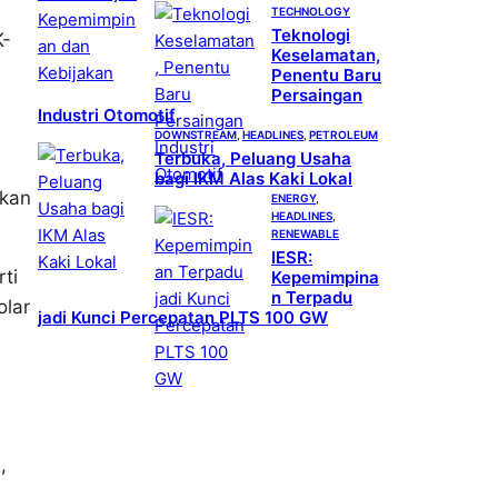
TECHNOLOGY
Teknologi
K-
Keselamatan,
Penentu Baru
Persaingan
Industri Otomotif
DOWNSTREAM
, 
HEADLINES
, 
PETROLEUM
Terbuka, Peluang Usaha
bagi IKM Alas Kaki Lokal
nkan
ENERGY
, 
HEADLINES
, 
RENEWABLE
IESR:
ti
Kepemimpina
n Terpadu
olar
jadi Kunci Percepatan PLTS 100 GW
,