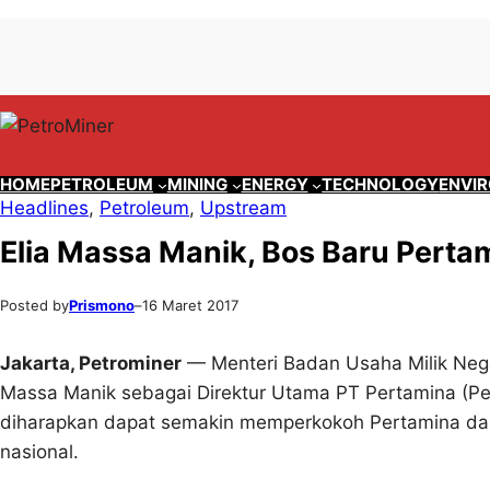
Lewati
Skip
ke
to
konten
content
HOME
PETROLEUM
MINING
ENERGY
TECHNOLOGY
ENVI
Headlines
, 
Petroleum
, 
Upstream
Elia Massa Manik, Bos Baru Perta
Posted by
Prismono
–
16 Maret 2017
Jakarta, Petrominer
— Menteri Badan Usaha Milik Nega
Massa Manik sebagai Direktur Utama PT Pertamina (Per
diharapkan dapat semakin memperkokoh Pertamina dala
nasional.