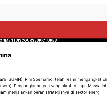
RONMENT
DISCOURSES
PICTURES
mina
ra (BUMN), Rini Soemarno, telah resmi mengangkat El
sero). Pengangkatan pria yang akrab disapa Massa ini
m menjalankan peran strategisnya di sektor energi