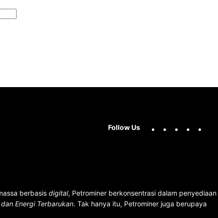
Facebook
X
Instag
You
Follow Us
 massa berbasis
digital
, Petrominer berkonsentrasi dalam penyediaan
n dan Energi Terbarukan
. Tak hanya itu, Petrominer juga berupaya