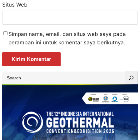
Situs Web
Simpan nama, email, dan situs web saya pada
peramban ini untuk komentar saya berikutnya.
S
e
a
r
c
h