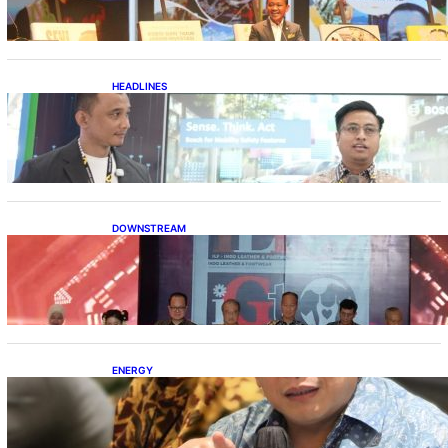
HEADLINES
Teknologi Keselamatan, Penentu Baru
Persaingan Industri Otomotif
DOWNSTREAM
Terbuka, Peluang Usaha bagi IKM Alas Kaki
Lokal
ENERGY
IESR: Kepemimpinan Terpadu jadi Kunci
Percepatan PLTS 100 GW