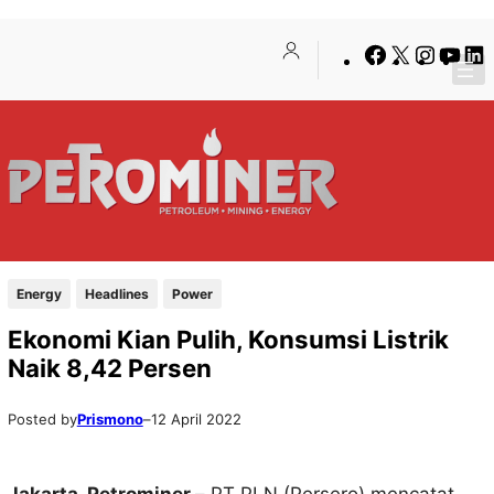
Lewati
Skip
Facebook
X
Insta
You
ke
to
konten
content
Energy
Headlines
Power
Ekonomi Kian Pulih, Konsumsi Listrik
Naik 8,42 Persen
Posted by
Prismono
–
12 April 2022