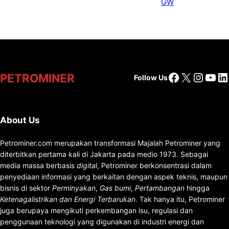
Facebook
X
Insta
You
Li
PETROMINER
Follow Us
About Us
Petrominer.com merupakan transformasi Majalah Petrominer yang
diterbitkan pertama kali di Jakarta pada medio 1973. Sebagai
media massa berbasis
digital
, Petrominer berkonsentrasi dalam
penyediaan informasi yang berkaitan dengan aspek teknis, maupun
bisnis di sektor
Perminyakan
,
Gas bumi
,
Pertambangan
hingga
Ketenagalistrikan dan Energi Terbarukan
. Tak hanya itu, Petrominer
juga berupaya mengikuti perkembangan isu, regulasi dan
penggunaan teknologi yang digunakan di industri energi dan