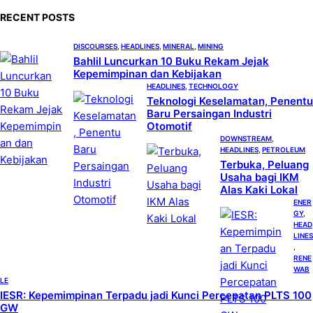
c
RECENT POSTS
h
DISCOURSES
, 
HEADLINES
, 
MINERAL
, 
MINING
Bahlil Luncurkan 10 Buku Rekam Jejak
Kepemimpinan dan Kebijakan
HEADLINES
, 
TECHNOLOGY
Teknologi Keselamatan, Penentu
Baru Persaingan Industri
Otomotif
DOWNSTREAM
, 
HEADLINES
, 
PETROLEUM
Terbuka, Peluang
Usaha bagi IKM
Alas Kaki Lokal
ENER
GY
, 
HEAD
LINES
, 
RENE
WAB
LE
IESR: Kepemimpinan Terpadu jadi Kunci Percepatan PLTS 100
GW