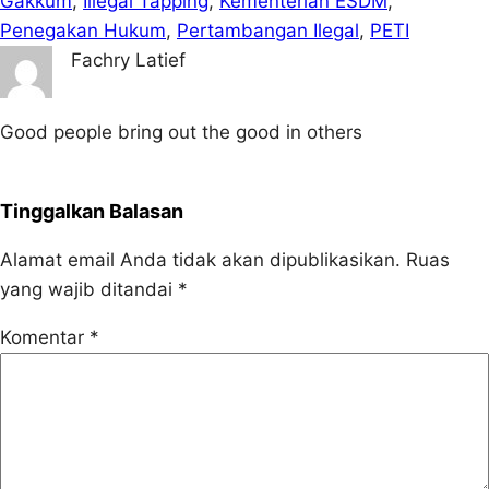
Gakkum
, 
Illegal Tapping
, 
Kementerian ESDM
, 
Penegakan Hukum
, 
Pertambangan Ilegal
, 
PETI
Fachry Latief
Good people bring out the good in others
Tinggalkan Balasan
Alamat email Anda tidak akan dipublikasikan.
Ruas
yang wajib ditandai
*
Komentar
*