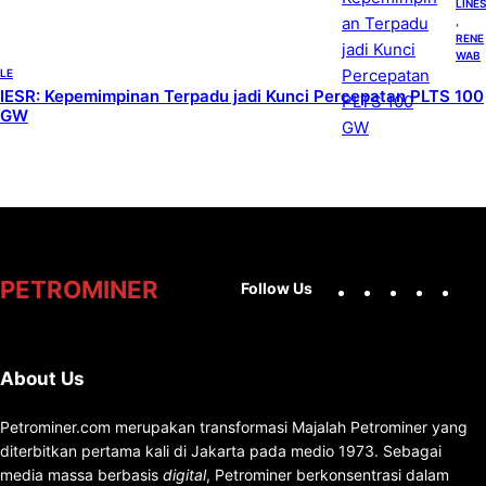
LINES
, 
RENE
WAB
LE
IESR: Kepemimpinan Terpadu jadi Kunci Percepatan PLTS 100
GW
Facebook
X
Instag
You
PETROMINER
Follow Us
About Us
Petrominer.com merupakan transformasi Majalah Petrominer yang
diterbitkan pertama kali di Jakarta pada medio 1973. Sebagai
media massa berbasis
digital
, Petrominer berkonsentrasi dalam