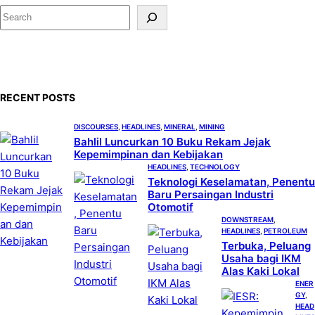
S
e
a
r
c
RECENT POSTS
h
DISCOURSES
, 
HEADLINES
, 
MINERAL
, 
MINING
Bahlil Luncurkan 10 Buku Rekam Jejak
Kepemimpinan dan Kebijakan
HEADLINES
, 
TECHNOLOGY
Teknologi Keselamatan, Penentu
Baru Persaingan Industri
Otomotif
DOWNSTREAM
, 
HEADLINES
, 
PETROLEUM
Terbuka, Peluang
Usaha bagi IKM
Alas Kaki Lokal
ENER
GY
, 
HEAD