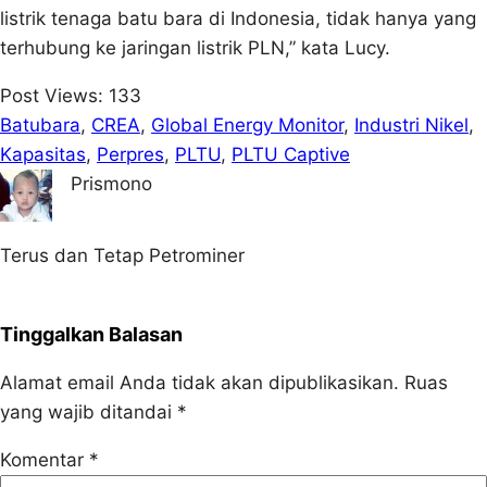
listrik tenaga batu bara di Indonesia, tidak hanya yang
terhubung ke jaringan listrik PLN,” kata Lucy.
Post Views:
133
Batubara
, 
CREA
, 
Global Energy Monitor
, 
Industri Nikel
, 
Kapasitas
, 
Perpres
, 
PLTU
, 
PLTU Captive
Prismono
Terus dan Tetap Petrominer
Tinggalkan Balasan
Alamat email Anda tidak akan dipublikasikan.
Ruas
yang wajib ditandai
*
Komentar
*