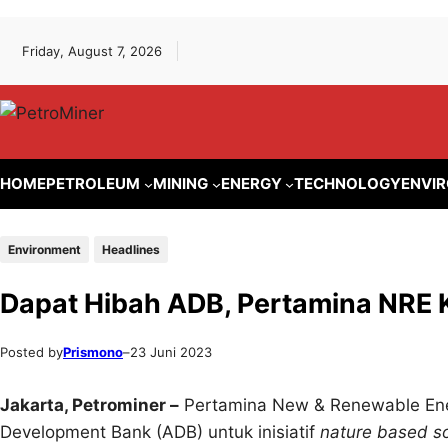
Lewati
Skip
Friday, August 7, 2026
ke
to
konten
content
HOME
PETROLEUM
MINING
ENERGY
TECHNOLOGY
ENVI
Environment
Headlines
Dapat Hibah ADB, Pertamina NRE 
Posted by
Prismono
–
23 Juni 2023
Jakarta, Petrominer –
Pertamina New & Renewable Ene
Development Bank (ADB) untuk inisiatif
nature based so