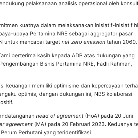
ndukung pelaksanaan analisis operasional oleh konsul
men kuatnya dalam melaksanakan inisiatif-inisiatif hi
paya-upaya Pertamina NRE sebagai aggregator pasar
N untuk mencapai target
net zero emission
tahun 2060.
Kami berterima kasih kepada ADB atas dukungan yang
n Pengembangan Bisnis Pertamina NRE, Fadli Rahman,
usi keuangan memiliki optimisme dan kepercayaan terh
engaku optimis, dengan dukungan ini, NBS kolaborasi
sitif.
nandatanganan
head of agreement
(HoA) pada 20 Juni
er agreement
(MA) pada 20 Februari 2023. Keduanya t
Perum Perhutani yang teridentifikasi.