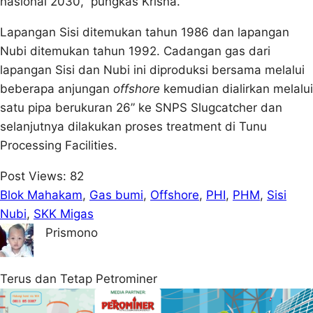
nasional 2030,” pungkas Krisna.
Lapangan Sisi ditemukan tahun 1986 dan lapangan
Nubi ditemukan tahun 1992. Cadangan gas dari
lapangan Sisi dan Nubi ini diproduksi bersama melalui
beberapa anjungan
offshore
kemudian dialirkan melalui
satu pipa berukuran 26” ke SNPS Slugcatcher dan
selanjutnya dilakukan proses treatment di Tunu
Processing Facilities.
Post Views:
82
Blok Mahakam
, 
Gas bumi
, 
Offshore
, 
PHI
, 
PHM
, 
Sisi
Nubi
, 
SKK Migas
Prismono
Terus dan Tetap Petrominer