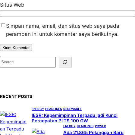
Situs Web
Simpan nama, email, dan situs web saya pada
peramban ini untuk komentar saya berikutnya.
S
e
a
r
c
RECENT POSTS
h
ENERGY
, 
HEADLINES
, 
RENEWABLE
IESR: Kepemimpinan Terpadu jadi Kunci
Percepatan PLTS 100 GW
ENERGY
, 
HEADLINES
, 
POWER
Ada 21.865 Pelanggan Baru