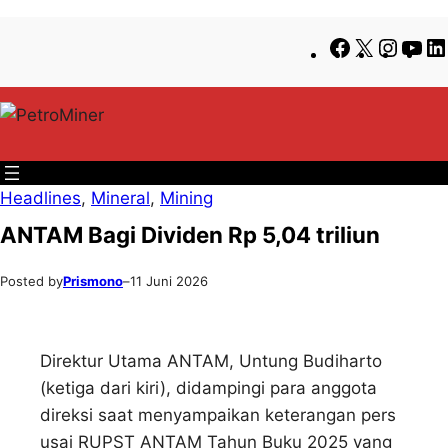
Lewati
Skip
Facebook
X
Insta
Yo
ke
to
konten
content
Headlines
, 
Mineral
, 
Mining
ANTAM Bagi Dividen Rp 5,04 triliun
Posted by
Prismono
–
11 Juni 2026
Direktur Utama ANTAM, Untung Budiharto
(ketiga dari kiri), didampingi para anggota
direksi saat menyampaikan keterangan pers
usai RUPST ANTAM Tahun Buku 2025 yang