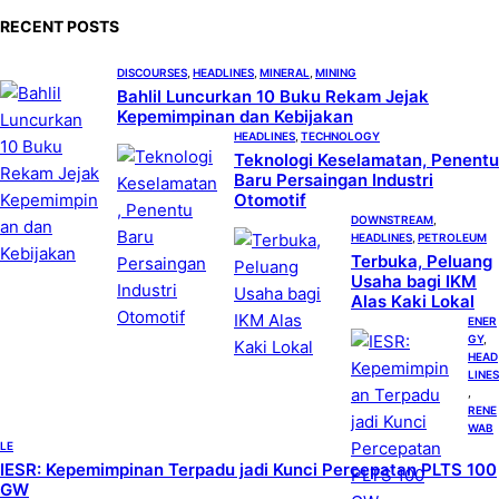
c
RECENT POSTS
h
DISCOURSES
, 
HEADLINES
, 
MINERAL
, 
MINING
Bahlil Luncurkan 10 Buku Rekam Jejak
Kepemimpinan dan Kebijakan
HEADLINES
, 
TECHNOLOGY
Teknologi Keselamatan, Penentu
Baru Persaingan Industri
Otomotif
DOWNSTREAM
, 
HEADLINES
, 
PETROLEUM
Terbuka, Peluang
Usaha bagi IKM
Alas Kaki Lokal
ENER
GY
, 
HEAD
LINES
, 
RENE
WAB
LE
IESR: Kepemimpinan Terpadu jadi Kunci Percepatan PLTS 100
GW