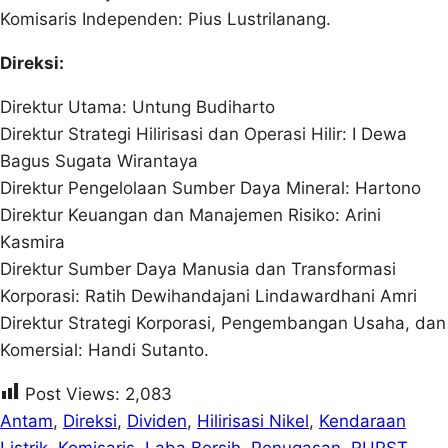
Komisaris Independen: Pius Lustrilanang.
Direksi:
Direktur Utama: Untung Budiharto
Direktur Strategi Hilirisasi dan Operasi Hilir: I Dewa
Bagus Sugata Wirantaya
Direktur Pengelolaan Sumber Daya Mineral: Hartono
Direktur Keuangan dan Manajemen Risiko: Arini
Kasmira
Direktur Sumber Daya Manusia dan Transformasi
Korporasi: Ratih Dewihandajani Lindawardhani Amri
Direktur Strategi Korporasi, Pengembangan Usaha, dan
Komersial: Handi Sutanto.
Post Views:
2,083
Antam
, 
Direksi
, 
Dividen
, 
Hilirisasi Nikel
, 
Kendaraan
Listrik
, 
Komisaris
, 
Laba Bersih
, 
Penugasan
, 
RUPST