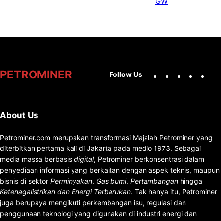
Facebook
X
Instag
You
PETROMINER
Follow Us
About Us
Petrominer.com merupakan transformasi Majalah Petrominer yang
diterbitkan pertama kali di Jakarta pada medio 1973. Sebagai
media massa berbasis
digital
, Petrominer berkonsentrasi dalam
penyediaan informasi yang berkaitan dengan aspek teknis, maupun
bisnis di sektor
Perminyakan
,
Gas bumi
,
Pertambangan
hingga
Ketenagalistrikan dan Energi Terbarukan
. Tak hanya itu, Petrominer
juga berupaya mengikuti perkembangan isu, regulasi dan
penggunaan teknologi yang digunakan di industri energi dan