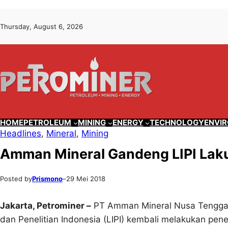
Lewati
Skip
Thursday, August 6, 2026
ke
to
konten
content
HOME
PETROLEUM
MINING
ENERGY
TECHNOLOGY
ENVI
Headlines
, 
Mineral
, 
Mining
Amman Mineral Gandeng LIPI Laku
Posted by
Prismono
–
29 Mei 2018
Jakarta, Petrominer –
PT Amman Mineral Nusa Tengga
dan Penelitian Indonesia (LIPI) kembali melakukan penel