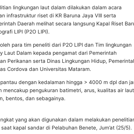
itian lingkungan laut dalam dilakukan dalam acara
n infrastruktur riset di KR Baruna Jaya VIII serta
ntah Daerah melihat secara langsung Kapal Riset Bar
rafi LIPI (P2O LIPI).
oleh para tim peneliti dari P2O LIPI dan Tim lingkungan
y Laut Dalam kepada pengamat dari Pemerintah
n Perikanan serta Dinas Lingkungan Hidup, Pemerinta
tas Cordova dan Universitas Mataram.
un pantau dengan kedalaman hingga > 4000 m dpl dan ja
n mencakup pengukuran batimetri, arus, kualitas air laut
ton, bentos, dan sebagainya.
angkat yang akan digunakan dalam melakukan penelitia
aat kapal sandar di Pelabuhan Benete, Jum’at (25/5).