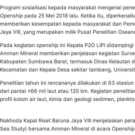
Program sosialisasi kepada masyarakat mengenai penel
Openship
pada 25 Mei 2018 lalu. Ketika itu, diperkenalka
memberikan kesempatan kepada masyarakat dan Pemeri
Jaya VIII, yang merupakan milik Pusat Penelitian Oseanog
Pada kegiatan
openship
ini Kepala P2O LIPI didampingi 
Amman Mineral memberikan penjelasan kegiatan Surve
Kabupaten Sumbawa Barat, termasuk Dinas Kelautan da
Kecamatan dan Kepala Desa sekitar tambang, Universi
Penelitian tahun ini rencananya dilakukan di 63 stasi
dari pantai ±66 mil laut atau 120 km. Kegiatan penelitia
profil kolom air laut, kimia dan geologi sedimen, plank
Nakhoda Kapal Riset Baruna Jaya VIII menjelaskan per
Sea Study) bersama Amman Mineral di acara Openship s