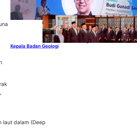
Kesehatan Dukung
Pertumbuhan Industri Alkes
HEADLINES
, 
PETROLEUM
, 
UPSTREAM
una
Lana Saria
Dilantik
Sebagai
Kepala Badan Geologi
h
rak
,
n laut dalam (Deep