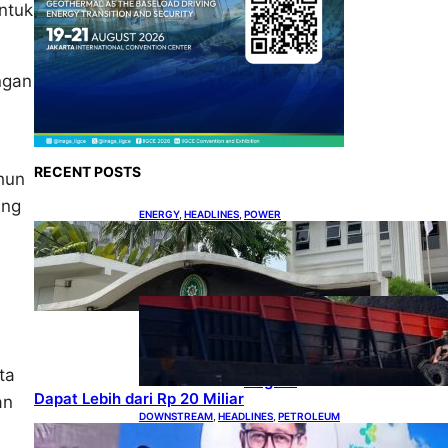
ntuk
ngan
RECENT POSTS
ahun
ing
ENERGY
, 
HEADLINES
, 
POWER
Koalisi Bersihkan Indonesia
Ajukan Banding atas
Putusan Gugatan RUPTL
COAL
, 
HEADLINES
, 
MINING
Lelang
Batubara
Sitaan,
ta
Negara
Dapat Lebih dari Rp 20 Miliar
an
DOWNSTREAM
, 
HEADLINES
, 
PETROLEUM
Digitalisasi Alat-Alat