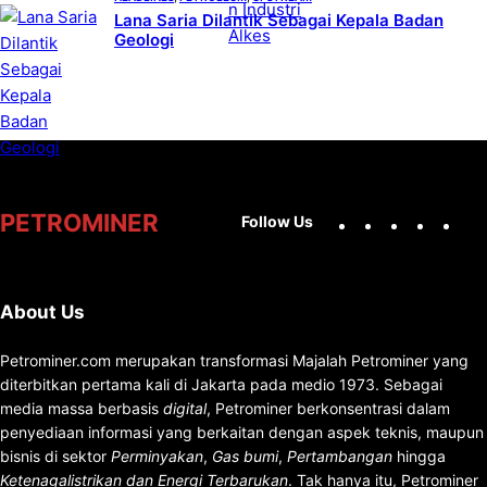
Lana Saria Dilantik Sebagai Kepala Badan
Geologi
Facebook
X
Instag
You
PETROMINER
Follow Us
About Us
Petrominer.com merupakan transformasi Majalah Petrominer yang
diterbitkan pertama kali di Jakarta pada medio 1973. Sebagai
media massa berbasis
digital
, Petrominer berkonsentrasi dalam
penyediaan informasi yang berkaitan dengan aspek teknis, maupun
bisnis di sektor
Perminyakan
,
Gas bumi
,
Pertambangan
hingga
Ketenagalistrikan dan Energi Terbarukan
. Tak hanya itu, Petrominer