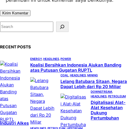
S
e
a
RECENT POSTS
r
c
ENERGY
, 
HEADLINES
, 
POWER
h
Koalisi Bersihkan Indonesia Ajukan Banding
atas Putusan Gugatan RUPTL
COAL
, 
HEADLINES
, 
MINING
Lelang Batubara Sitaan, Negara
Dapat Lebih dari Rp 20 Miliar
DOWNSTREAM
, 
HEADLINES
, 
PETROLEUM
Digitalisasi Alat-
Alat Kesehatan
Dukung
Pertumbuhan
Industri Alkes
HEADLINES
, 
PETROLEUM
, 
UPSTREAM