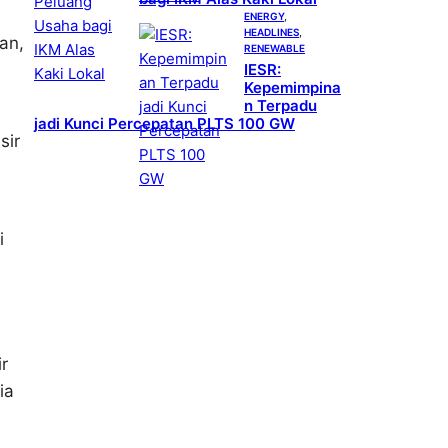
ENERGY
, 
HEADLINES
, 
an,
RENEWABLE
IESR:
Kepemimpina
n Terpadu
jadi Kunci Percepatan PLTS 100 GW
sir
a
i
r
ia