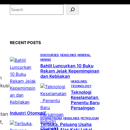
S
e
a
r
c
RECENT POSTS
h
DISCOURSES
, 
HEADLINES
, 
MINERAL
, 
MINING
Bahlil Luncurkan 10 Buku
Rekam Jejak Kepemimpinan
dan Kebijakan
n
HEADLINES
, 
kusi
TECHNOLOGY
Teknologi
Keselamatan,
Penentu Baru
Persaingan
Industri Otomotif
utan
DOWNSTREAM
, 
HEADLINES
, 
PETROLEUM
t,
Terbuka, Peluang Usaha
bagi IKM Alas Kaki Lokal