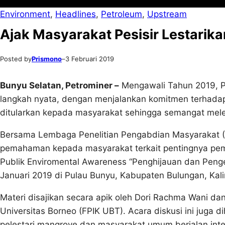
Environment
, 
Headlines
, 
Petroleum
, 
Upstream
Ajak Masyarakat Pesisir Lestarik
Posted by
Prismono
–
3 Februari 2019
Bunyu Selatan, Petrominer –
Mengawali Tahun 2019, 
langkah nyata, dengan menjalankan komitmen terhadap 
ditularkan kepada masyarakat sehingga semangat meles
Bersama Lembaga Penelitian Pengabdian Masyarakat 
pemahaman kepada masyarakat terkait pentingnya pemeli
Publik Enviromental Awareness “Penghijauan dan Pen
Januari 2019 di Pulau Bunyu, Kabupaten Bulungan, Kal
Materi disajikan secara apik oleh Dori Rachma Wani da
Universitas Borneo (FPIK UBT). Acara diskusi ini juga 
pelestari mangrove dan masyarakat umum berjalan inter