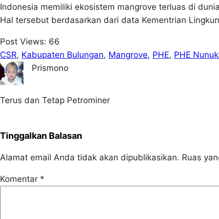
Indonesia memiliki ekosistem mangrove terluas di dunia
Hal tersebut berdasarkan dari data Kementrian Lingk
Post Views:
66
CSR
, 
Kabupaten Bulungan
, 
Mangrove
, 
PHE
, 
PHE Nunuk
Prismono
Terus dan Tetap Petrominer
Tinggalkan Balasan
Alamat email Anda tidak akan dipublikasikan.
Ruas yan
Komentar
*