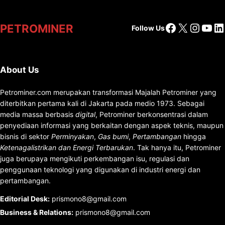
Facebook
X
Insta
You
Li
PETROMINER
Follow Us
About Us
Petrominer.com merupakan transformasi Majalah Petrominer yang
diterbitkan pertama kali di Jakarta pada medio 1973. Sebagai
media massa berbasis
digital
, Petrominer berkonsentrasi dalam
penyediaan informasi yang berkaitan dengan aspek teknis, maupun
bisnis di sektor
Perminyakan
,
Gas bumi
,
Pertambangan
hingga
Ketenagalistrikan dan Energi Terbarukan
. Tak hanya itu, Petrominer
juga berupaya mengikuti perkembangan isu, regulasi dan
penggunaan teknologi yang digunakan di industri energi dan
pertambangan.
Editorial Desk
:
prismono8@gmail.com
Business & Relations
:
prismono8@gmail.com