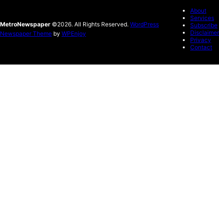
About
Services
MetroNewspaper
©2026. All Rights Reserved.
WordPress
Subscribe
Disclaimer
Newspaper Theme
by
WPEnjoy
Privacy
Contact