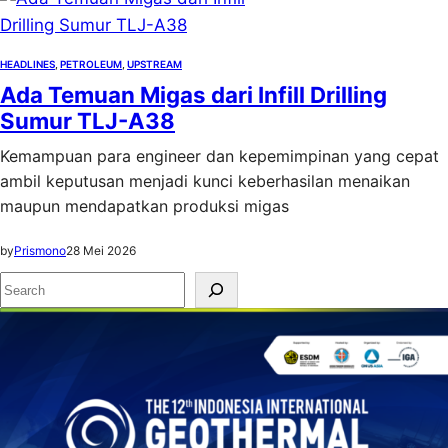
HEADLINES
, 
PETROLEUM
, 
UPSTREAM
Ada Temuan Migas dari Infill Drilling
Sumur TLJ-A38
Kemampuan para engineer dan kepemimpinan yang cepat
ambil keputusan menjadi kunci keberhasilan menaikan
maupun mendapatkan produksi migas
by
Prismono
28 Mei 2026
S
e
a
r
c
h