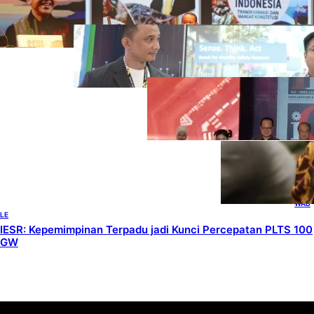
Kepemimpinan dan Kebijakan
HEADLINES
, 
TECHNOLOGY
Teknologi Keselamatan, Penentu
Baru Persaingan Industri
Otomotif
DOWNSTREAM
, 
HEADLINES
, 
PETROLEUM
Terbuka, Peluang
Usaha bagi IKM
Alas Kaki Lokal
ENER
GY
, 
HEAD
LINES
, 
RENE
WAB
LE
IESR: Kepemimpinan Terpadu jadi Kunci Percepatan PLTS 100
GW