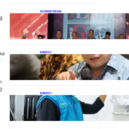
DOWNSTREAM
g
Terbuka, Peluang Usaha
bagi IKM Alas Kaki Lokal
ENERGY
ke
IESR: Kepemimpinan
P
Terpadu jadi Kunci
Percepatan PLTS 100 GW
n
2
ENERGY
Ada 21.865 Pelanggan Baru
Gunakan Home Charging
Services PLN