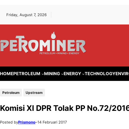
Lewati
Skip
Friday, August 7, 2026
ke
to
konten
content
HOME
PETROLEUM
MINING
ENERGY
TECHNOLOGY
ENVI
Petroleum
Upstream
Komisi XI DPR Tolak PP No.72/201
Posted by
Prismono
–
14 Februari 2017