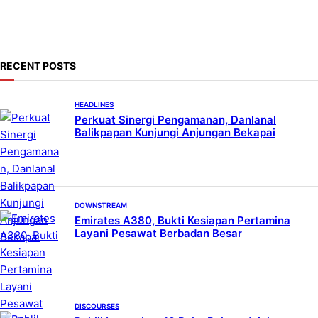
a
r
c
h
RECENT POSTS
HEADLINES
Perkuat Sinergi Pengamanan, Danlanal
Balikpapan Kunjungi Anjungan Bekapai
DOWNSTREAM
Emirates A380, Bukti Kesiapan Pertamina
Layani Pesawat Berbadan Besar
DISCOURSES