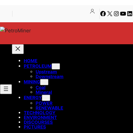
Lewati
Skip
Facebook
X
Instagra
YouT
Li
ke
to
konten
content
HOME
PETROLEUM
Upstream
Downstream
MINING
Coal
Mineral
ENERGY
POWER
RENEWABLE
TECHNOLOGY
ENVIRONMENT
DISCOURSES
PICTURES