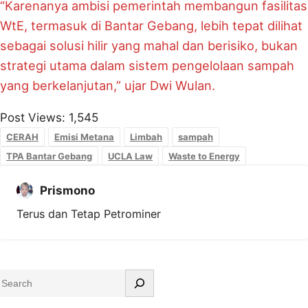
“Karenanya ambisi pemerintah membangun fasilitas
WtE, termasuk di Bantar Gebang, lebih tepat dilihat
sebagai solusi hilir yang mahal dan berisiko, bukan
strategi utama dalam sistem pengelolaan sampah
yang berkelanjutan,” ujar Dwi Wulan.
Post Views:
1,545
CERAH
Emisi Metana
Limbah
sampah
TPA Bantar Gebang
UCLA Law
Waste to Energy
Prismono
Terus dan Tetap Petrominer
S
e