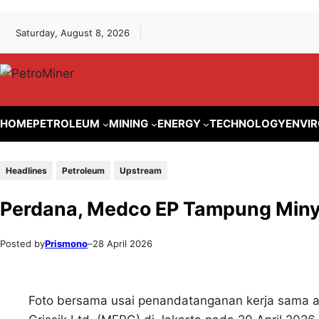
Lewati
Skip
Saturday, August 8, 2026
ke
to
konten
content
HOME
PETROLEUM
MINING
ENERGY
TECHNOLOGY
ENVI
Headlines
Petroleum
Upstream
Perdana, Medco EP Tampung Miny
Posted by
Prismono
–
28 April 2026
Foto bersama usai penandatanganan kerja sama a