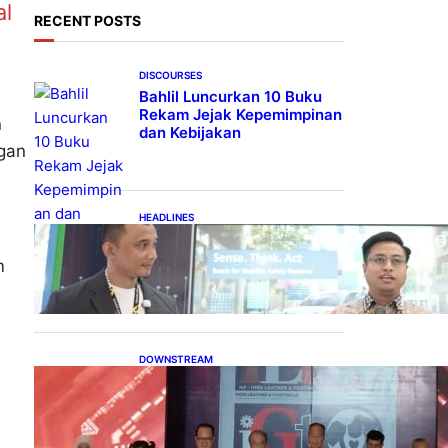
al
RECENT POSTS
DISCOURSES
Bahlil Luncurkan 10 Buku
Rekam Jejak Kepemimpinan
n
dan Kebijakan
gan
HEADLINES
Teknologi Keselamatan,
Penentu Baru Persaingan
m
Industri Otomotif
DOWNSTREAM
Terbuka, Peluang Usaha
bagi IKM Alas Kaki Lokal