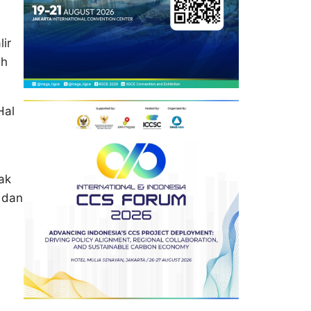
ir
ah
Hal
ak
 dan