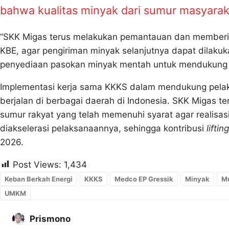
bahwa kualitas minyak dari sumur masyarak
“SKK Migas terus melakukan pemantauan dan memberik
KBE, agar pengiriman minyak selanjutnya dapat dilak
penyediaan pasokan minyak mentah untuk mendukung ket
Implementasi kerja sama KKKS dalam mendukung pelak
berjalan di berbagai daerah di Indonesia. SKK Migas t
sumur rakyat yang telah memenuhi syarat agar realisas
diakselerasi pelaksanaannya, sehingga kontribusi
lifting
2026.
Post Views:
1,434
Keban Berkah Energi
KKKS
Medco EP Gressik
Minyak
Mu
UMKM
Prismono