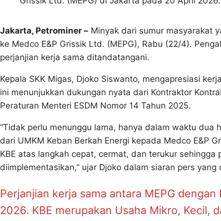
Grissik Ltd. (MEPG) di Jakarta pada 20 April 2026.
Jakarta, Petrominer –
Minyak dari sumur masyarakat ya
ke Medco E&P Grissik Ltd. (MEPG), Rabu (22/4). Pengal
perjanjian kerja sama ditandatangani.
Kepala SKK Migas, Djoko Siswanto, mengapresiasi ke
ini menunjukkan dukungan nyata dari Kontraktor Kont
Peraturan Menteri ESDM Nomor 14 Tahun 2025.
“Tidak perlu menunggu lama, hanya dalam waktu dua har
dari UMKM Keban Berkah Energi kepada Medco E&P Gri
KBE atas langkah cepat, cermat, dan terukur sehingga 
diimplementasikan,” ujar Djoko dalam siaran pers yang
Perjanjian kerja sama antara MEPG dengan K
2026. KBE merupakan Usaha Mikro, Kecil, 