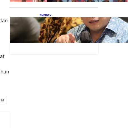
ENERGY
 dan
IESR: Kepemimpinan
Terpadu jadi Kunci
Percepatan PLTS 100 GW
at
ahun
at