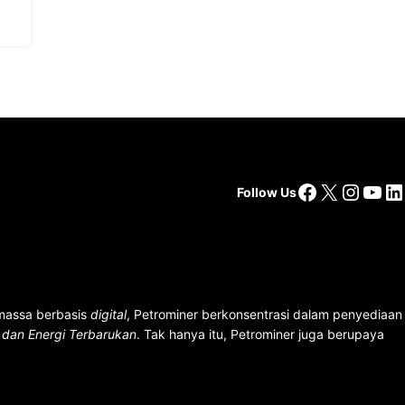
Facebook
X
Insta
You
Li
Follow Us
 massa berbasis
digital
, Petrominer berkonsentrasi dalam penyediaan
n dan Energi Terbarukan
. Tak hanya itu, Petrominer juga berupaya