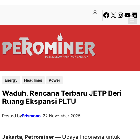
Lewati
Skip
Facebook
X
Instagra
YouTu
Lin
ke
to
konten
content
Energy
Headlines
Power
Waduh, Rencana Terbaru JETP Beri
Ruang Ekspansi PLTU
Posted by
Prismono
–
22 November 2025
Jakarta, Petrominer
—
Upaya Indonesia untuk