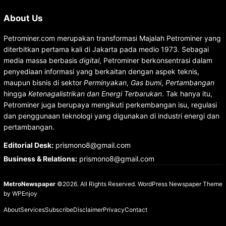
About Us
Petrominer.com merupakan transformasi Majalah Petrominer yang
diterbitkan pertama kali di Jakarta pada medio 1973. Sebagai
media massa berbasis
digital
, Petrominer berkonsentrasi dalam
penyediaan informasi yang berkaitan dengan aspek teknis,
maupun bisnis di sektor
Perminyakan
,
Gas bumi
,
Pertambangan
hingga
Ketenagalistrikan dan Energi Terbarukan
. Tak hanya itu,
Petrominer juga berupaya mengikuti perkembangan isu, regulasi
dan penggunaan teknologi yang digunakan di industri energi dan
pertambangan.
Editorial Desk
:
prismono8@gmail.com
Business & Relations
:
prismono8@gmail.com
MetroNewspaper
©2026. All Rights Reserved.
WordPress Newspaper Theme
by
WPEnjoy
About
Services
Subscribe
Disclaimer
Privacy
Contact