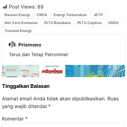
Post Views:
69
Bauran Energi
CREA
Energi Terbarukan
JETP
Net Zero Emission
PLTU Batubara
PLTU Captive
SNDC
Transisi Energi
Prismono
Terus dan Tetap Petrominer
Tinggalkan Balasan
Alamat email Anda tidak akan dipublikasikan.
Ruas
yang wajib ditandai
*
Komentar
*