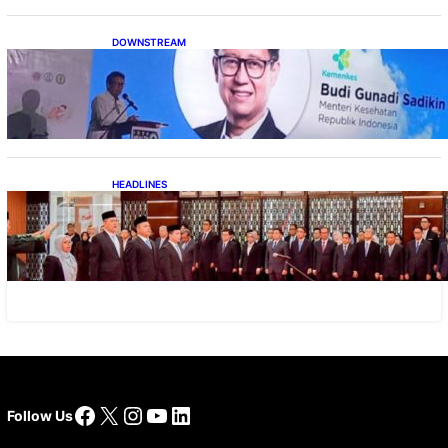
DOWNSTREAM
Digitalisasi Alat-Alat Kesehatan Dukung
Pertumbuhan Industri Alkes
HEADLINES
Lana Saria Dilantik Sebagai Kepala Badan
Geologi
Facebook
X
Instagram
YouTube
LinkedIn
Follow Us