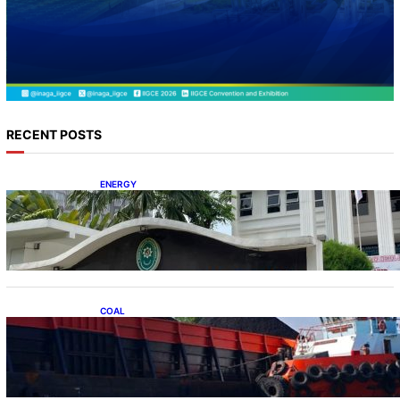
RECENT POSTS
ENERGY
Koalisi Bersihkan Indonesia Ajukan Banding
atas Putusan Gugatan RUPTL
COAL
Lelang Batubara Sitaan, Negara Dapat Lebih
dari Rp 20 Miliar