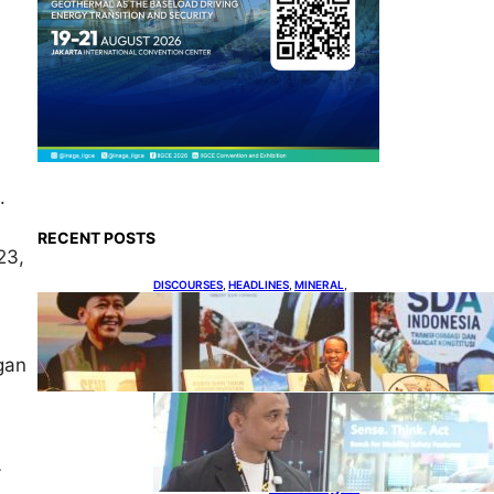
.
RECENT POSTS
23,
DISCOURSES
, 
HEADLINES
, 
MINERAL
, 
MINING
Bahlil Luncurkan 10 Buku
Rekam Jejak Kepemimpinan
gan
dan Kebijakan
HEADLINES
, 
TECHNOLOGY
Teknologi
Keselamatan,
Penentu Baru
Persaingan