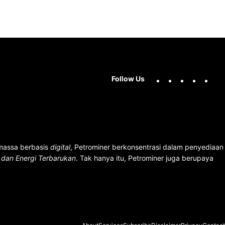
Facebook
X
Instag
You
Follow Us
 massa berbasis
digital
, Petrominer berkonsentrasi dalam penyediaan
n dan Energi Terbarukan
. Tak hanya itu, Petrominer juga berupaya