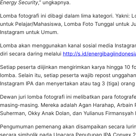
Energy Security
,” ungkapnya.
Lomba fotografi ini dibagi dalam lima kategori. Yakn
untuk Pelajar/Mahasiswa, Lomba Foto Tunggal untuk J
Instagram untuk Umum.
Lomba akan menggunakan kanal sosial media Instagram
diri secara daring melalui
http://s.id/energibagiindonesi
Setiap peserta diijinkan mengirimkan karya hingga 10 f
lomba. Selain itu, setiap peserta wajib repost ungga
Instagram IPA dan menyertakan atau tag 3 (tiga) orang 
Dewan juri lomba fotografi ini melibatkan para fotograf
masing-masing. Mereka adalah Agan Harahap, Arbain Ra
Suherman, Okky Anak Dolan, dan Yulianus Firmansyah
Pengumuman pemenang akan disampaikan secara luring
secara simbolik pada Upacara Penutupan IPA Convex 20