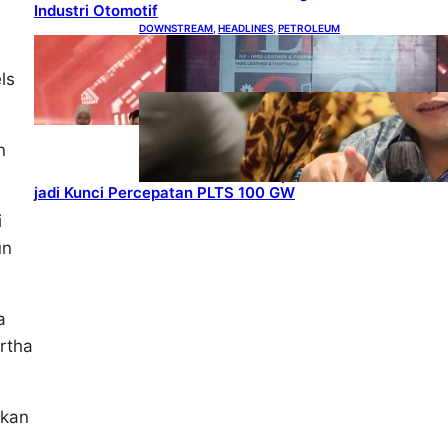
Industri Otomotif
DOWNSTREAM
, 
HEADLINES
, 
PETROLEUM
Terbuka, Peluang Usaha
bagi IKM Alas Kaki Lokal
ls
ENERGY
, 
HEADLINES
, 
RENEWABLE
IESR:
n
Kepemimpina
n Terpadu
jadi Kunci Percepatan PLTS 100 GW
i
un
a
rtha
ikan
.