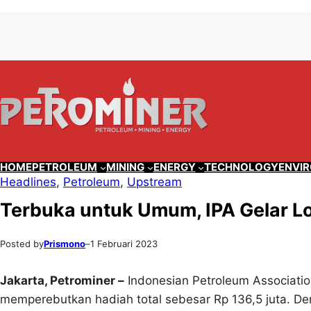
Lewati
Skip
ke
to
konten
content
HOME
PETROLEUM
MINING
ENERGY
TECHNOLOGY
ENVI
Headlines
, 
Petroleum
, 
Upstream
Terbuka untuk Umum, IPA Gelar L
Posted by
Prismono
–
1 Februari 2023
Jakarta, Petrominer –
Indonesian Petroleum Associati
memperebutkan hadiah total sebesar Rp 136,5 juta. De