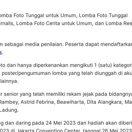
i: Lomba Foto Tunggal untuk Umum, Lomba Foto Tunggal
urnalis, Lomba Foto Cerita untuk Umum, dan Lomba Ree
 sebagai media penilaian. Peserta dapat mendaftarka
a
.
oto dan hanya diperkenankan mengikuti 1 (satu) kategor
han poster/pengumuman lomba yang telah diunggah di ak
lainnya.
er senior yang telah memiliki rekam jejak pada bidangny
mbey, Astrid Febrina, Beawiharta, Dita Alangkara, Ma
 Ladung.
 dan daring pada 24 Mei 2023 dan hadiah akan diber
23 di Jakarta Convention Center, tanggal 26 Mei 2023