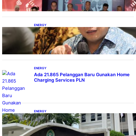
ENERGY
IESR: Kepemimpinan Terpadu jadi Kunci
Percepatan PLTS 100 GW
ENERGY
Ada 21.865 Pelanggan Baru Gunakan Home
Charging Services PLN
ENERGY
Koalisi Bersihkan Indonesia Ajukan Banding
atas Putusan Gugatan RUPTL