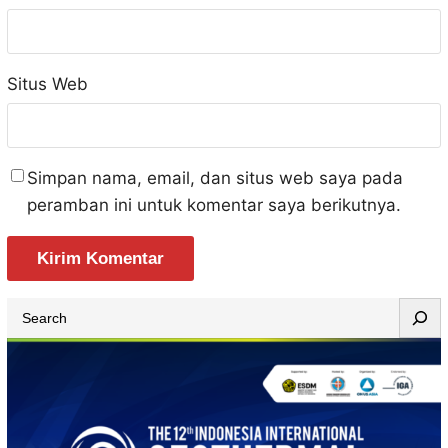
Situs Web
Simpan nama, email, dan situs web saya pada
peramban ini untuk komentar saya berikutnya.
S
e
a
r
c
h