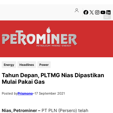
Lewati
Skip
Facebook
X
Instagra
YouTu
Lin
ke
to
konten
content
Energy
Headlines
Power
Tahun Depan, PLTMG Nias Dipastikan
Mulai Pakai Gas
Posted by
Prismono
–
17 September 2021
Nias, Petrominer –
PT PLN (Persero) telah