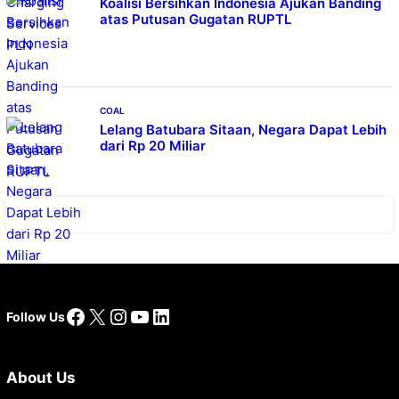
Koalisi Bersihkan Indonesia Ajukan Banding
atas Putusan Gugatan RUPTL
COAL
Lelang Batubara Sitaan, Negara Dapat Lebih
dari Rp 20 Miliar
Facebook
X
Instagram
YouTube
LinkedIn
Follow Us
About Us