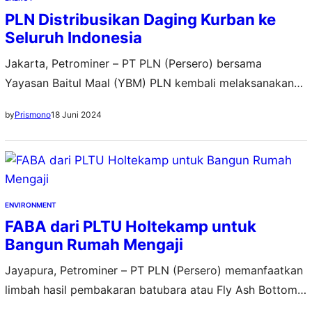
PLN Distribusikan Daging Kurban ke
Seluruh Indonesia
Jakarta, Petrominer – PT PLN (Persero) bersama
Yayasan Baitul Maal (YBM) PLN kembali melaksanakan
program tahunan Tebar Berkah Daging (TBD) dalam
18 Juni 2024
by
Prismono
rangka Hari Raya Idul Adha 1445 H. Sebanyak 2.458
hewan kurban yang terdiri dari 1.243 ekor sapi, 1.202
ekor kambing, dan 13 ekor kerbau dibagikan bagi
masyarakat tidak mampu tersebar di seluruh Indonesia.
Direktur…
ENVIRONMENT
FABA dari PLTU Holtekamp untuk
Bangun Rumah Mengaji
Jayapura, Petrominer – PT PLN (Persero) memanfaatkan
limbah hasil pembakaran batubara atau Fly Ash Bottom
Ash (FABA) Pembangkit Listrik Tenaga Uap (PLTU) untuk