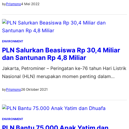
4 Mei 2022
by
Prismono
membangun rumah mengaji dan marbot Ar-Razaq di
Kampung Selayar, Kota Jayapura, Papua. Pembangunan
fasilitas sosial tersebut menghabiskan FABA sebanyak
28 ton dari PLTU Holtekamp. Bantuan tersebut diberikan
melalui Yayasan Baitul Maal (YBM)…
ENVIRONMENT
PLN Salurkan Beasiswa Rp 30,4 Miliar
dan Santunan Rp 4,8 Miliar
Jakarta, Petrominer – Peringatan ke-76 tahun Hari Listrik
Nasional (HLN) merupakan momen penting dalam
sejarah pengabdian PT PLN (Persero). Menyemarakkan
26 Oktober 2021
by
Prismono
peringatan HLN tahun ini, PLN yang telah 7 dekade lebih
menerangi negeri, turut membangun solidaritas sosial
dan spiritual bersama kaum duafa. Bertemakan “Menebar
Terang, Memupuk Generasi Tangguh Masa Depan”, PLN
ENVIRONMENT
menggelar kegiatan pembagian beasiswa dan…
PLN Bantu 75.000 Anak Yatim dan