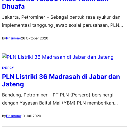
Dhuafa
Jakarta, Petrominer – Sebagai bentuk rasa syukur dan
implementasi tanggung jawab sosial perusahaan, PLN
Peduli dan Yayasan Baitul Maal (YBM) PLN menggelar
26 Oktober 2020
by
Prismono
doa bersama sekaligus menyerahkan santunan kepada
75.000 anak yatim dan dhuafa. Para penerima bantuan
tersebut berasal dari 623 yayasan yang tersebar dari
Sabang sampai Merauke. Penyerahan bantuan secara
ENERGY
simbolis dilakukan secara daring oleh…
PLN Listriki 36 Madrasah di Jabar dan
Jateng
Bandung, Petrominer – PT PLN (Persero) bersinergi
dengan Yayasan Baitul Mal (YBM) PLN memberikan
bantuan sambungan listrik gratis kepada 33 madrasah di
10 Juli 2020
by
Prismono
Jawa Barat dan 3 madrasah di Jawa Tengah. Ini
merupakan salah satu wujud dari komitmen Badan Usaha