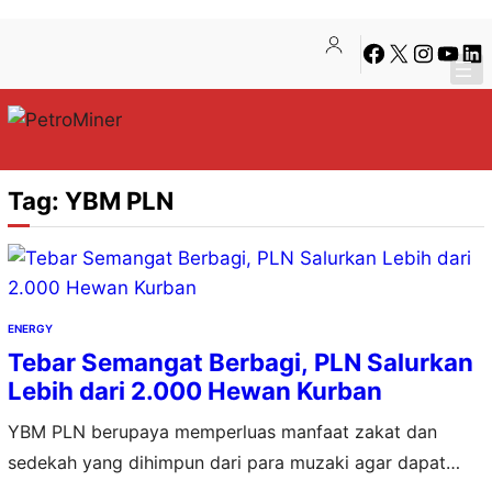
Lewati
Skip
Facebook
X
Instagra
YouTu
Lin
ke
to
konten
content
Tag:
YBM PLN
ENERGY
Tebar Semangat Berbagi, PLN Salurkan
Lebih dari 2.000 Hewan Kurban
YBM PLN berupaya memperluas manfaat zakat dan
sedekah yang dihimpun dari para muzaki agar dapat