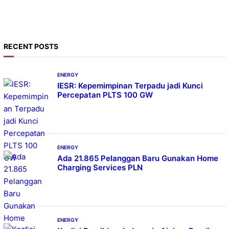
a
r
c
h
RECENT POSTS
ENERGY
IESR: Kepemimpinan Terpadu jadi Kunci
Percepatan PLTS 100 GW
ENERGY
Ada 21.865 Pelanggan Baru Gunakan Home
Charging Services PLN
ENERGY