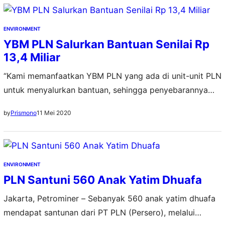
Milik Negara (BUMN) mendukung kemajuan pendidikan.
Khusus di Jawa Barat (Jabar), penyalaan listrik dilakukan
ENVIRONMENT
secara simbolis…
YBM PLN Salurkan Bantuan Senilai Rp
13,4 Miliar
“Kami memanfaatkan YBM PLN yang ada di unit-unit PLN
untuk menyalurkan bantuan, sehingga penyebarannya
merata,” tutur General Manager PLN Unit Induk Wilayah
11 Mei 2020
by
Prismono
Kalimantan Barat, Agung Murdifi.
ENVIRONMENT
PLN Santuni 560 Anak Yatim Dhuafa
Jakarta, Petrominer – Sebanyak 560 anak yatim dhuafa
mendapat santunan dari PT PLN (Persero), melalui