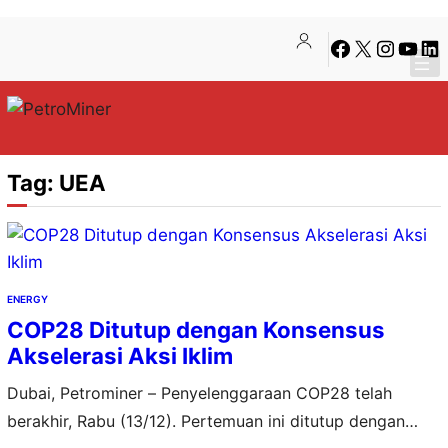
Lewati
Skip
Facebook
X
Instagra
YouTu
Lin
ke
to
konten
content
Tag:
UEA
ENERGY
COP28 Ditutup dengan Konsensus
Akselerasi Aksi Iklim
Dubai, Petrominer – Penyelenggaraan COP28 telah
berakhir, Rabu (13/12). Pertemuan ini ditutup dengan