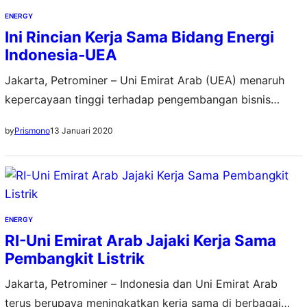
dioperasikan. Saat ini kami sedang melakukan berbagai
ENERGY
uji…
Ini Rincian Kerja Sama Bidang Energi
Indonesia-UEA
Jakarta, Petrominer – Uni Emirat Arab (UEA) menaruh
kepercayaan tinggi terhadap pengembangan bisnis
sektor energi di Indonesia. Sebanyak 11 perjanjian bisnis
13 Januari 2020
by
Prismono
diteken antara Indonesia dengan UEA, yang sebagian
menyasar ke bisnis energi. Total nilai investasi yang
diperoleh dari 11 hasil perjanjian tersebut mencapai Rp
314,9 triliun atau US$ 22,89 miliar. Selain 11 perjanjian
bisnis ini,…
ENERGY
RI-Uni Emirat Arab Jajaki Kerja Sama
Pembangkit Listrik
Jakarta, Petrominer – Indonesia dan Uni Emirat Arab
terus berupaya meningkatkan kerja sama di berbagai