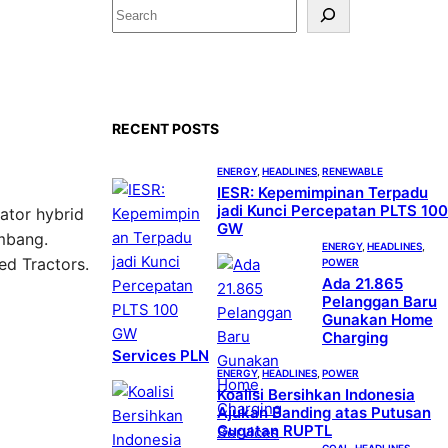
S
e
a
r
c
RECENT POSTS
h
ENERGY
, 
HEADLINES
, 
RENEWABLE
IESR: Kepemimpinan Terpadu
jadi Kunci Percepatan PLTS 100
ator hybrid
GW
ambang.
ENERGY
, 
HEADLINES
, 
ed Tractors.
POWER
Ada 21.865
Pelanggan Baru
Gunakan Home
Charging
Services PLN
ENERGY
, 
HEADLINES
, 
POWER
Koalisi Bersihkan Indonesia
Ajukan Banding atas Putusan
Gugatan RUPTL
COAL
, 
HEADLINES
, 