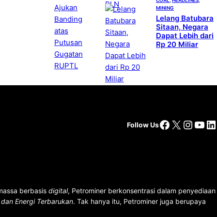
MINING
Lelang Batubara
Sitaan, Negara
Dapat Lebih dari
Rp 20 Miliar
Facebook
X
Insta
You
Li
Follow Us
 massa berbasis
digital
, Petrominer berkonsentrasi dalam penyediaan
n dan Energi Terbarukan
. Tak hanya itu, Petrominer juga berupaya