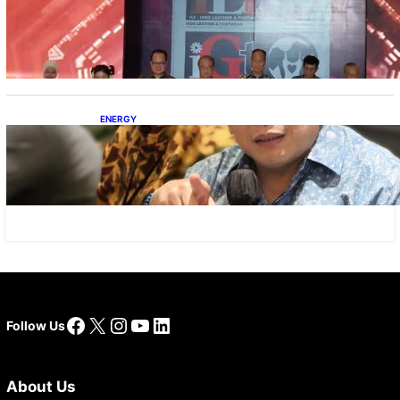
Terbuka, Peluang Usaha bagi IKM Alas Kaki
Lokal
ENERGY
IESR: Kepemimpinan Terpadu jadi Kunci
Percepatan PLTS 100 GW
Facebook
X
Instagram
YouTube
LinkedIn
Follow Us
About Us