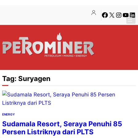
Lewati
Skip
Facebook
X
Instagra
YouTu
Lin
ke
to
konten
content
Tag:
Suryagen
ENERGY
Sudamala Resort, Seraya Penuhi 85
Persen Listriknya dari PLTS