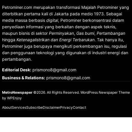
Petrominer.com merupakan transformasi Majalah Petrominer yang
diterbitkan pertama kali di Jakarta pada medio 1973. Sebagai
media massa berbasis
digital
, Petrominer berkonsentrasi dalam
penyediaan informasi yang berkaitan dengan aspek teknis,
maupun bisnis di sektor
Perminyakan
,
Gas bumi
,
Pertambangan
hingga
Ketenagalistrikan dan Energi Terbarukan
. Tak hanya itu,
Petrominer juga berupaya mengikuti perkembangan isu, regulasi
dan penggunaan teknologi yang digunakan di industri energi dan
pertambangan.
Editorial Desk
:
prismono8@gmail.com
Business & Relations
:
prismono8@gmail.com
MetroNewspaper
©2026. All Rights Reserved.
WordPress Newspaper Theme
by
WPEnjoy
About
Services
Subscribe
Disclaimer
Privacy
Contact