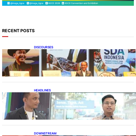
RECENT POSTS
DISCOURSES
Bahlil Luncurkan 10 Buku Rekam Jejak
Kepemimpinan dan Kebijakan
HEADLINES
Teknologi Keselamatan, Penentu Baru
Persaingan Industri Otomotif
DOWNSTREAM