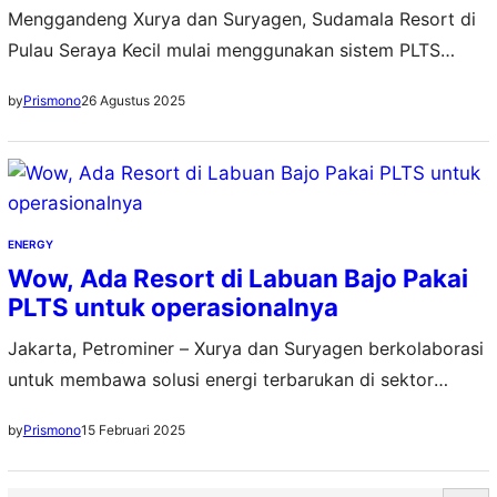
Menggandeng Xurya dan Suryagen, Sudamala Resort di
Pulau Seraya Kecil mulai menggunakan sistem PLTS
terintegrasi untuk memasok 80–85 persen kebutuhan
26 Agustus 2025
by
Prismono
operasional harian
ENERGY
Wow, Ada Resort di Labuan Bajo Pakai
PLTS untuk operasionalnya
Jakarta, Petrominer – Xurya dan Suryagen berkolaborasi
untuk membawa solusi energi terbarukan di sektor
pariwisata. Kedua perusahaan penyedia solusi energi
15 Februari 2025
by
Prismono
terbarukan ini akan memasang Pembangkit Listrik
Tenaga Surya (PLTS) di Sudamala Resort Seraya yang