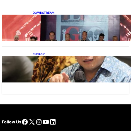
DOWNSTREAM
Terbuka, Peluang Usaha bagi IKM Alas Kaki
Lokal
ENERGY
IESR: Kepemimpinan Terpadu jadi Kunci
Percepatan PLTS 100 GW
Facebook
X
Instagram
YouTube
LinkedIn
Follow Us