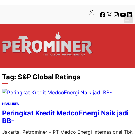
Lewati
Skip
Facebook
X
Instagra
YouTu
Lin
ke
to
konten
content
Tag:
S&P Global Ratings
HEADLINES
Peringkat Kredit MedcoEnergi Naik jadi
BB-
Jakarta, Petrominer – PT Medco Energi Internasional Tbk