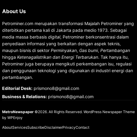
About Us
Petrominer.com merupakan transformasi Majalah Petrominer yang
diterbitkan pertama kali di Jakarta pada medio 1973. Sebagai
media massa berbasis
digital
, Petrominer berkonsentrasi dalam
penyediaan informasi yang berkaitan dengan aspek teknis,
maupun bisnis di sektor
Perminyakan
,
Gas bumi
,
Pertambangan
hingga
Ketenagalistrikan dan Energi Terbarukan
. Tak hanya itu,
Petrominer juga berupaya mengikuti perkembangan isu, regulasi
dan penggunaan teknologi yang digunakan di industri energi dan
pertambangan.
Editorial Desk
:
prismono8@gmail.com
Business & Relations
:
prismono8@gmail.com
MetroNewspaper
©2026. All Rights Reserved.
WordPress Newspaper Theme
by
WPEnjoy
About
Services
Subscribe
Disclaimer
Privacy
Contact