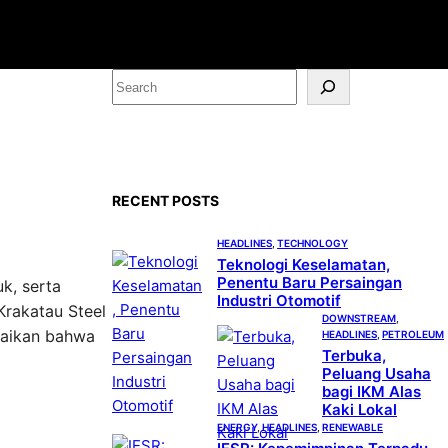
S
e
a
r
c
RECENT POSTS
h
HEADLINES
, 
TECHNOLOGY
Teknologi Keselamatan,
Penentu Baru Persaingan
k, serta
Industri Otomotif
Krakatau Steel
DOWNSTREAM
, 
paikan bahwa
HEADLINES
, 
PETROLEUM
Terbuka,
Peluang Usaha
bagi IKM Alas
Kaki Lokal
ENERGY
, 
HEADLINES
, 
RENEWABLE