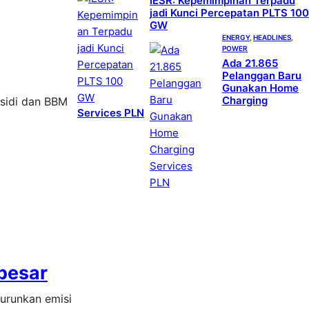
IESR: Kepemimpinan Terpadu
jadi Kunci Percepatan PLTS 100
GW
ENERGY
, 
HEADLINES
, 
POWER
Ada 21.865
Pelanggan Baru
Gunakan Home
Charging
bsidi dan BBM
Services PLN
besar
urunkan emisi