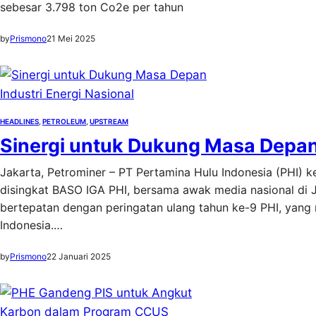
sebesar 3.798 ton Co2e per tahun
by
Prismono
21 Mei 2025
HEADLINES
, 
PETROLEUM
, 
UPSTREAM
Sinergi untuk Dukung Masa Depan 
Jakarta, Petrominer – PT Pertamina Hulu Indonesia (PHI) k
disingkat BASO IGA PHI, bersama awak media nasional di Jak
bertepatan dengan peringatan ulang tahun ke-9 PHI, yang
Indonesia.…
by
Prismono
22 Januari 2025