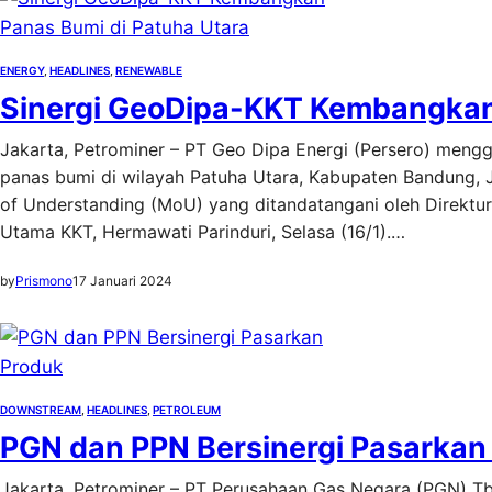
ENERGY
, 
HEADLINES
, 
RENEWABLE
Sinergi GeoDipa-KKT Kembangkan 
Jakarta, Petrominer – PT Geo Dipa Energi (Persero) men
panas bumi di wilayah Patuha Utara, Kabupaten Bandung,
of Understanding (MoU) yang ditandatangani oleh Direktur
Utama KKT, Hermawati Parinduri, Selasa (16/1).…
by
Prismono
17 Januari 2024
DOWNSTREAM
, 
HEADLINES
, 
PETROLEUM
PGN dan PPN Bersinergi Pasarkan
Jakarta, Petrominer – PT Perusahaan Gas Negara (PGN) Tb