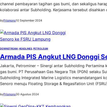
channel pembayaran tagihan gas bumi, dan sekaligus hara
kolaborasi antar Subholding. Kerjasama tersebut disahkan
by
Prismono
10 September 2024
DOWNSTREAM
, 
HEADLINES
, 
PETROLEUM
Armada PIS Angkut LNG Donggi S
Jakarta, Petrominer – Sinergi antar Subholding Pertamina
gas bumi. PT Perusahaan Gas Negara Tbk (PGN) selaku Subh
Subholding Integrated Marine Logistics menandatangani k
Senoro menuju Floating Storage & Regasifation Unit (FSR
by
Prismono
30 Agustus 2024