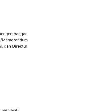
k pengembangan
man/Memorandum
, dan Direktur
 menjajaki