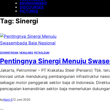
ENVIRONMENT
DISCOURSES
PICTURES
Tag:
Sinergi
DOWNSTREAM
, 
HEADLINES
, 
PETROLEUM
Pentingnya Sinergi Menuju Swase
Jakarta, Petrominer – PT Krakatau Steel (Persero) Tbk. te
inovasi untuk mendukung pembangunan infrastruktur nasion
sebagai motor penggerak sektor baja di Indonesia. Dire
pencapaian kemandirian sektor baja memerlukan dukunga
by
Noni S
12 Juni 2025