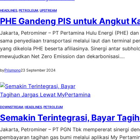
HEADLINES
, 
PETROLEUM
, 
UPSTREAM
PHE Gandeng PIS untuk Angkut K
Jakarta, Petrominer – PT Pertamina Hulu Energi (PHE) dan 
sama penyediaan transportasi melalui laut dan terminal 
yang dikelola PHE beserta afiliasinya. Sinergi antar subho
mewujudkan Net Zero Emission dan dekarbonisasi.…
by
Prismono
23 September 2024
DOWNSTREAM
, 
HEADLINES
, 
PETROLEUM
Semakin Terintegrasi, Bayar Tag
Jakarta, Petrominer – PT PGN Tbk mempererat sinergi den
pembayaran tagihan gas bumi melalui aplikasi My Pertamina