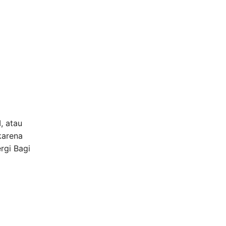
, atau
karena
rgi Bagi