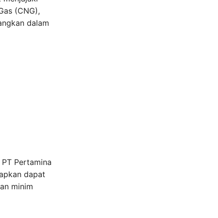
Gas (CNG),
uangkan dalam
n PT Pertamina
arapkan dapat
dan minim