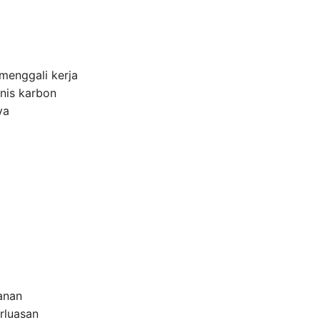
 menggali kerja
nis karbon
ya
anan
rluasan