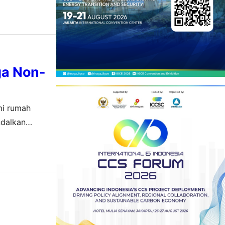
a Non-
mi rumah
ndalkan
h pelanggan