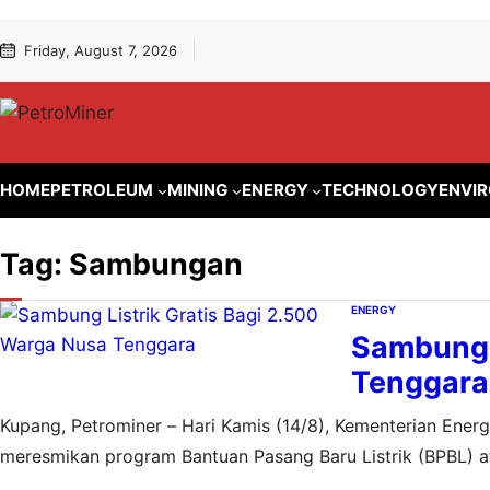
Lewati
Skip
Friday, August 7, 2026
ke
to
konten
content
HOME
PETROLEUM
MINING
ENERGY
TECHNOLOGY
ENVI
Tag:
Sambungan
ENERGY
Sambung L
Tenggara
Kupang, Petrominer – Hari Kamis (14/8), Kementerian Ene
meresmikan program Bantuan Pasang Baru Listrik (BPBL) at
listrik di Provinsi Nusa Tenggara Timur (NTT) dan Nusa Te