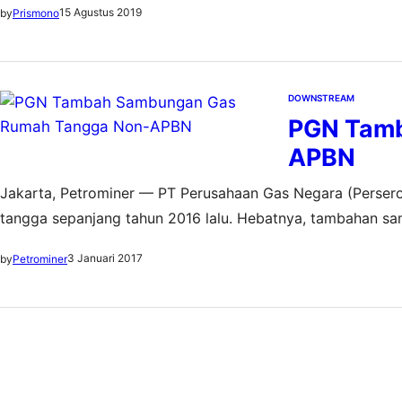
15 Agustus 2019
by
Prismono
Badan…
DOWNSTREAM
PGN Tam
APBN
Jakarta, Petrominer — PT Perusahaan Gas Negara (Perse
tangga sepanjang tahun 2016 lalu. Hebatnya, tambahan sa
Anggaran Pendapatan dan Belanja Negara (APBN). “Kami 
3 Januari 2017
by
Petrominer
gas rumah tangga di berbagai daerah khususnya…