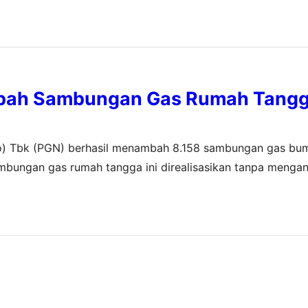
bah Sambungan Gas Rumah Tangg
ro) Tbk (PGN) berhasil menambah 8.158 sambungan gas bu
mbungan gas rumah tangga ini direalisasikan tanpa menga
punya program PGN Sayang Ibu, tiap tahun terus menamba