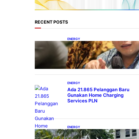
RECENT POSTS
ENERGY
IESR: Kepemimpinan Terpadu
jadi Kunci Percepatan PLTS 100
GW
ENERGY
Ada 21.865 Pelanggan Baru
Gunakan Home Charging
Services PLN
ENERGY
Koalisi Bersihkan Indonesia