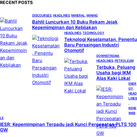
RECENT POSTS
h
DISCOURSES
, 
HEADLINES
, 
MINERAL
, 
MINING
Bahlil Luncurkan 10 Buku Rekam Jejak
Kepemimpinan dan Kebijakan
HEADLINES
, 
TECHNOLOGY
Teknologi Keselamatan, Penentu
Baru Persaingan Industri
Otomotif
DOWNSTREAM
, 
HEADLINES
, 
PETROLEUM
Terbuka, Peluang
Usaha bagi IKM
Alas Kaki Lokal
ENER
GY
, 
HEAD
LINES
, 
RENE
WAB
LE
IESR: Kepemimpinan Terpadu jadi Kunci Percepatan PLTS 100
GW