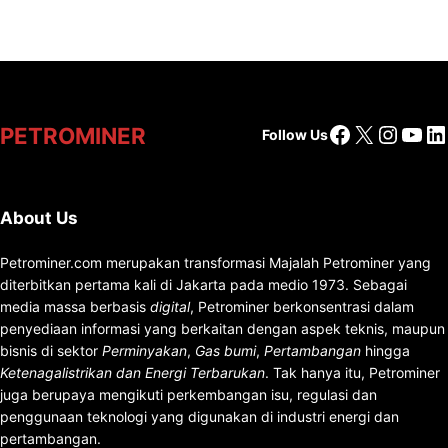
Facebook
X
Insta
You
Li
PETROMINER
Follow Us
About Us
Petrominer.com merupakan transformasi Majalah Petrominer yang
diterbitkan pertama kali di Jakarta pada medio 1973. Sebagai
media massa berbasis
digital
, Petrominer berkonsentrasi dalam
penyediaan informasi yang berkaitan dengan aspek teknis, maupun
bisnis di sektor
Perminyakan
,
Gas bumi
,
Pertambangan
hingga
Ketenagalistrikan dan Energi Terbarukan
. Tak hanya itu, Petrominer
juga berupaya mengikuti perkembangan isu, regulasi dan
penggunaan teknologi yang digunakan di industri energi dan
pertambangan.