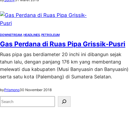
DOWNSTREAM
, 
HEADLINES
, 
PETROLEUM
Gas Perdana di Ruas Pipa Grissik-Pusri
Ruas pipa gas berdiameter 20 inchi ini dibangun sejak
tahun lalu, dengan panjang 176 km yang membentang
melewati dua kabupaten (Musi Banyuasin dan Banyuasin)
serta satu kota (Palembang) di Sumatera Selatan.
by
Prismono
30 November 2018
S
e
a
r
c