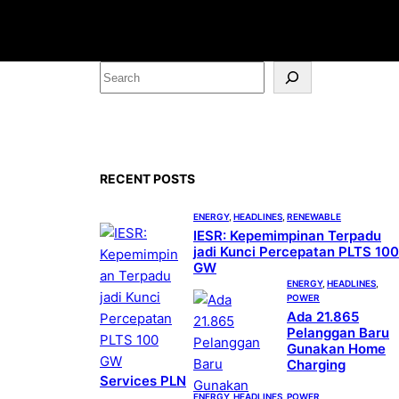
S
e
a
r
c
RECENT POSTS
h
ENERGY
, 
HEADLINES
, 
RENEWABLE
IESR: Kepemimpinan Terpadu
jadi Kunci Percepatan PLTS 100
GW
ENERGY
, 
HEADLINES
, 
POWER
Ada 21.865
Pelanggan Baru
Gunakan Home
Charging
Services PLN
ENERGY
, 
HEADLINES
, 
POWER