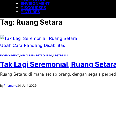
ENVIRONMENT
DISCOURSES
PICTURES
Tag:
Ruang Setara
ENVIRONMENT
, 
HEADLINES
, 
PETROLEUM
, 
UPSTREAM
Tak Lagi Seremonial, Ruang Setar
Ruang Setara: di mana setiap orang, dengan segala perbed
by
Prismono
30 Juni 2026