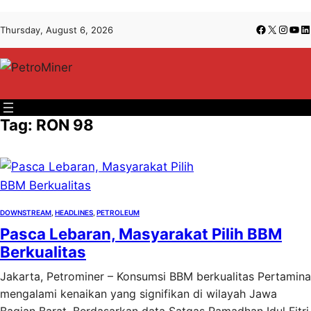
Lewati
Skip
Facebook
X
Insta
You
Li
Thursday, August 6, 2026
ke
to
konten
content
Tag:
RON 98
DOWNSTREAM
, 
HEADLINES
, 
PETROLEUM
Pasca Lebaran, Masyarakat Pilih BBM
Berkualitas
Jakarta, Petrominer – Konsumsi BBM berkualitas Pertamina
mengalami kenaikan yang signifikan di wilayah Jawa