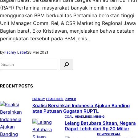
Bagian Barat. Berdasarkan data Satgas Ramadhan Idul Fitri
(RAFI) Pertamina, masyarakat banyak memilih untuk
menggunakan BBM berkualitas Pertamina beroktan tinggi.
Unit Manager Comm, Rel, & CSR Marketing Regional Jawa
Bagian barat, Eko Kristiawan, menjelaskan bahwa catatan
peningkatan tersebut pada BBM jenis…
by
Fachry Latief
28 Mei 2021
S
e
a
RECENT POSTS
r
c
ENERGY
, 
HEADLINES
, 
POWER
h
Koalisi Bersihkan Indonesia Ajukan Banding
atas Putusan Gugatan RUPTL
COAL
, 
HEADLINES
, 
MINING
Lelang Batubara Sitaan, Negara
Dapat Lebih dari Rp 20 Miliar
DOWNSTREAM
, 