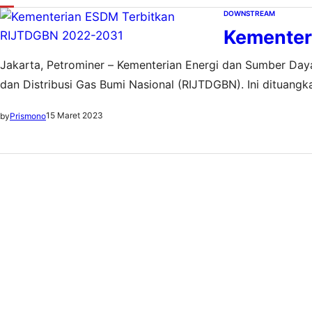
DOWNSTREAM
Kementer
Jakarta, Petrominer – Kementerian Energi dan Sumber Day
dan Distribusi Gas Bumi Nasional (RIJTDGBN). Ini ditua
10.K/MG.01/MEM.M/2023 tentang RIJTDGBN Tahun 2022-203
15 Maret 2023
by
Prismono
RIJTDGBN tersebut merupakan dukungan Pemerintah dala