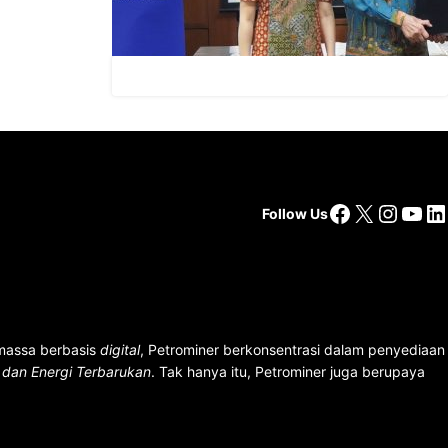
Solusi Energi Terbarukan
Facebook
X
Insta
You
Li
Follow Us
 massa berbasis
digital
, Petrominer berkonsentrasi dalam penyediaan
n dan Energi Terbarukan
. Tak hanya itu, Petrominer juga berupaya