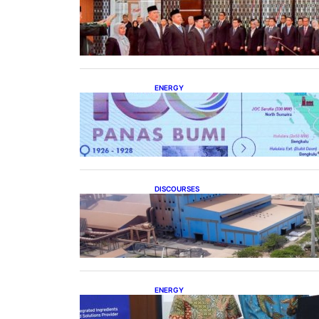
Lana Saria Dilantik Sebagai
Kepala Badan Geologi
ENERGY
Momentum 100 Tahun Panas
Bumi untuk Akselerasi
Pertumbuhan
DISCOURSES
Manfaat Hilirisasi Belum
Merata, Pemerintah Perlu Kaji
Ulang Skema DBH
ENERGY
Dukung Operasional, Lautan
Luas Perkuat Implementasi