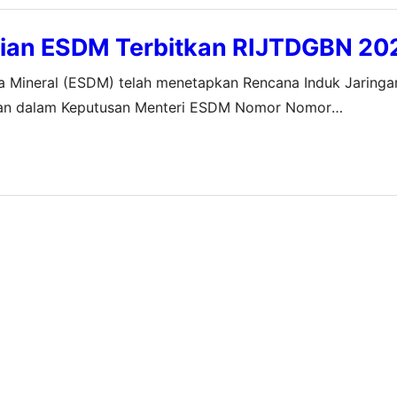
ian ESDM Terbitkan RIJTDGBN 20
a Mineral (ESDM) telah menetapkan Rencana Induk Jaringa
ngkan dalam Keputusan Menteri ESDM Nomor Nomor
1, yang ditandatangani pada 12 Januari 2023 lalu. Pene
m rangka perbaikan pembangunan dan pengembangan infra