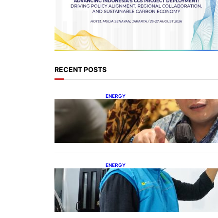
RECENT POSTS
ENERGY
IESR: Kepemimpinan Terpadu
jadi Kunci Percepatan PLTS 100
GW
ENERGY
Ada 21.865 Pelanggan Baru
Gunakan Home Charging
Services PLN