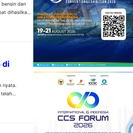
 bensin dan
at dihasilkan
 di
 nyata.
 telah
likpapan &