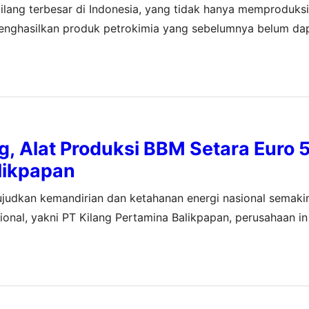
ang terbesar di Indonesia, yang tidak hanya memproduksi
enghasilkan produk petrokimia yang sebelumnya belum dap
, Alat Produksi BBM Setara Euro 5
likpapan
udkan kemandirian dan ketahanan energi nasional semakin
ional, yakni PT Kilang Pertamina Balikpapan, perusahaan in
nting proyek Refinery Development Master Plan (RDMP) Ba
generator pada Unit Residual…