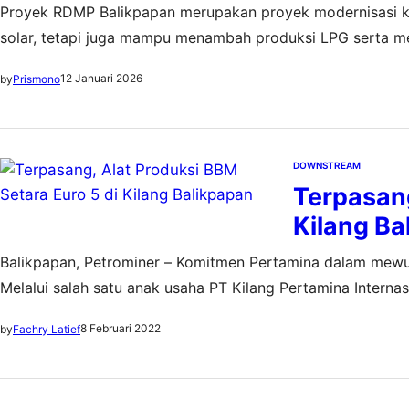
Proyek RDMP Balikpapan merupakan proyek modernisasi kil
solar, tetapi juga mampu menambah produksi LPG serta m
di kilang Balikpapan
12 Januari 2026
by
Prismono
DOWNSTREAM
Terpasang
Kilang Ba
Balikpapan, Petrominer – Komitmen Pertamina dalam mewuj
Melalui salah satu anak usaha PT Kilang Pertamina Internas
melaksanakan kegiatan-kegiatan yang menjadi tonggak pe
8 Februari 2022
by
Fachry Latief
Lawe-Lawe. Setelah sukses melakukan pemasangan dua re