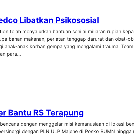
dco Libatkan Psikososial
on telah menyalurkan bantuan senilai miliaran rupiah kep
upa bahan makanan, perlatan tanggap darurat dan obat-o
ngi anak-anak korban gempa yang mengalami trauma. Tea
kan para…
er Bantu RS Terapung
 bencana dengan menggelar misi kemanusiaan di lokasi b
uk bersinergi dengan PLN ULP Majene di Posko BUMN hingg