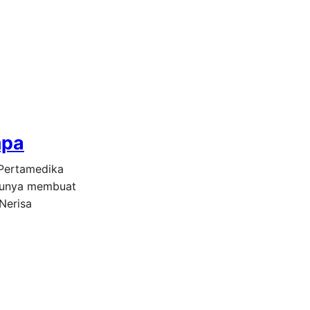
mpa
(Pertamedika
atunya membuat
Nerisa