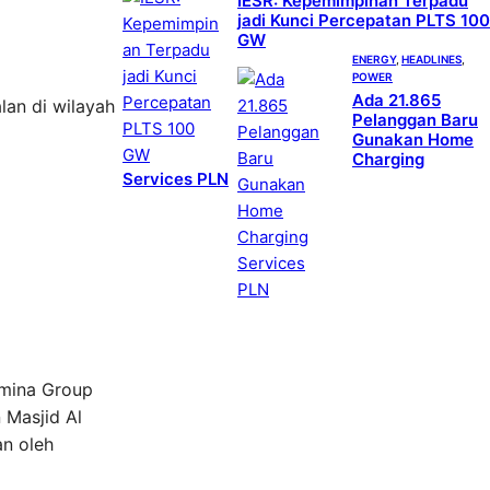
IESR: Kepemimpinan Terpadu
jadi Kunci Percepatan PLTS 100
GW
ENERGY
, 
HEADLINES
, 
POWER
Ada 21.865
lan di wilayah
Pelanggan Baru
Gunakan Home
Charging
Services PLN
amina Group
 Masjid Al
an oleh