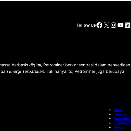
Facebook
X
Insta
You
Li
Follow Us
 massa berbasis
digital
, Petrominer berkonsentrasi dalam penyediaan
n dan Energi Terbarukan
. Tak hanya itu, Petrominer juga berupaya
About
Services
Subscribe
Disclaimer
Privacy