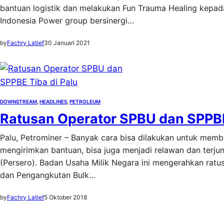
bantuan logistik dan melakukan Fun Trauma Healing kepada 
Indonesia Power group bersinergi…
by
Fachry Latief
30 Januari 2021
DOWNSTREAM
, 
HEADLINES
, 
PETROLEUM
Ratusan Operator SPBU dan SPPBE
Palu, Petrominer – Banyak cara bisa dilakukan untuk mem
mengirimkan bantuan, bisa juga menjadi relawan dan terju
(Persero). Badan Usaha Milik Negara ini mengerahkan rat
dan Pengangkutan Bulk…
by
Fachry Latief
5 Oktober 2018