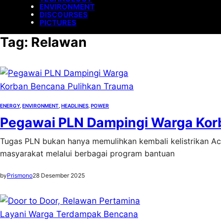
ENVIRONMENT
DISCOURSES
PICTURES
Tag:
Relawan
ENERGY
, 
ENVIRONMENT
, 
HEADLINES
, 
POWER
Pegawai PLN Dampingi Warga Kor
Tugas PLN bukan hanya memulihkan kembali kelistrikan A
masyarakat melalui berbagai program bantuan
by
Prismono
28 Desember 2025