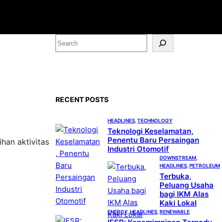
S
e
a
r
c
RECENT POSTS
h
HEADLINES
, 
TECHNOLOGY
Teknologi Keselamatan,
Penentu Baru Persaingan
han aktivitas
Industri Otomotif
DOWNSTREAM
, 
HEADLINES
, 
PETROLEUM
Terbuka,
Peluang Usaha
bagi IKM Alas
Kaki Lokal
ENERGY
, 
HEADLINES
, 
RENEWABLE