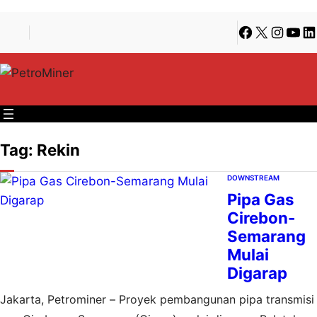
Lewati
Skip
Facebook
X
Instagra
YouT
Li
ke
to
konten
content
Tag:
Rekin
DOWNSTREAM
Pipa Gas
Cirebon-
Semarang
Mulai
Digarap
Jakarta, Petrominer – Proyek pembangunan pipa transmisi