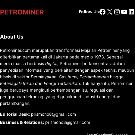
Facebook
X
Insta
You
Li
PETROMINER
Follow Us
About Us
Petrominer.com merupakan transformasi Majalah Petrominer yang
diterbitkan pertama kali di Jakarta pada medio 1973. Sebagai
media massa berbasis
digital
, Petrominer berkonsentrasi dalam
penyediaan informasi yang berkaitan dengan aspek teknis, maupun
bisnis di sektor
Perminyakan
,
Gas bumi
,
Pertambangan
hingga
Ketenagalistrikan dan Energi Terbarukan
. Tak hanya itu, Petrominer
juga berupaya mengikuti perkembangan isu, regulasi dan
penggunaan teknologi yang digunakan di industri energi dan
pertambangan.
Editorial Desk
:
prismono8@gmail.com
Business & Relations
:
prismono8@gmail.com
About
Services
Subscribe