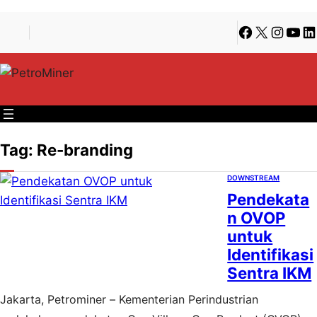
Lewati
Skip
Facebook
X
Instagra
YouT
Li
ke
to
konten
content
Tag:
Re-branding
DOWNSTREAM
Pendekata
n OVOP
untuk
Identifikasi
Sentra IKM
Jakarta, Petrominer – Kementerian Perindustrian