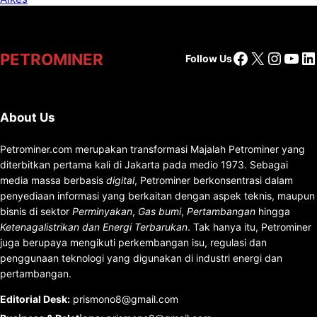
Facebook
X
Insta
You
Li
PETROMINER
Follow Us
About Us
Petrominer.com merupakan transformasi Majalah Petrominer yang
diterbitkan pertama kali di Jakarta pada medio 1973. Sebagai
media massa berbasis
digital
, Petrominer berkonsentrasi dalam
penyediaan informasi yang berkaitan dengan aspek teknis, maupun
bisnis di sektor
Perminyakan
,
Gas bumi
,
Pertambangan
hingga
Ketenagalistrikan dan Energi Terbarukan
. Tak hanya itu, Petrominer
juga berupaya mengikuti perkembangan isu, regulasi dan
penggunaan teknologi yang digunakan di industri energi dan
pertambangan.
Editorial Desk
:
prismono8@gmail.com