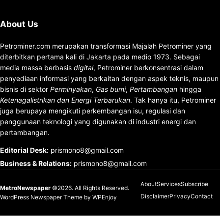
About Us
Petrominer.com merupakan transformasi Majalah Petrominer yang
diterbitkan pertama kali di Jakarta pada medio 1973. Sebagai
media massa berbasis
digital
, Petrominer berkonsentrasi dalam
penyediaan informasi yang berkaitan dengan aspek teknis, maupun
bisnis di sektor
Perminyakan
,
Gas bumi
,
Pertambangan
hingga
Ketenagalistrikan dan Energi Terbarukan
. Tak hanya itu, Petrominer
juga berupaya mengikuti perkembangan isu, regulasi dan
penggunaan teknologi yang digunakan di industri energi dan
pertambangan.
Editorial Desk
:
prismono8@gmail.com
Business & Relations
:
prismono8@gmail.com
About
Services
Subscribe
MetroNewspaper
©2026. All Rights Reserved.
Disclaimer
Privacy
Contact
WordPress Newspaper Theme
by
WPEnjoy