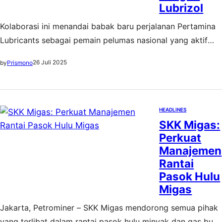
Lubrizol
Kolaborasi ini menandai babak baru perjalanan Pertamina
Lubricants sebagai pemain pelumas nasional yang aktif
menjalin sinergi global, sekaligus memperkuat posisinya
26 Juli 2025
by
Prismono
dalam rantai pasok industri pelumas dunia
HEADLINES
SKK Migas:
Perkuat
Manajemen
Rantai
Pasok Hulu
Migas
Jakarta, Petrominer – SKK Migas mendorong semua pihak
yang terlibat dalam rantai pasok hulu minyak dan gas bumi