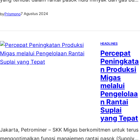
(migas) untuk terus membangun kolaborasi. Dengan
7 Agustus 2024
by
Prismono
begitu, tercipta ekosistem yang tidak hanya mendukung
keberlanjutan industri tetapi juga memberikan kontribusi
nyata bagi perekonomian nasional. Sejalan dengan itu, SKK
Migas juga terus berupaya memperkuat manajemen rantai
HEADLINES
Percepat
pasok hulu migas…
Peningkata
n Produksi
Migas
melalui
Pengelolaa
n Rantai
Suplai
yang Tepat
Jakarta, Petrominer – SKK Migas berkomitmen untuk terus
mengoptimalkan fungsi manajemen rantai pasok (Supply