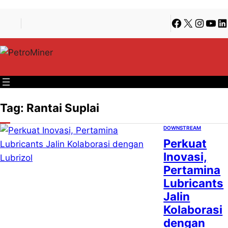
Lewati
Skip
Facebook
X
Instagra
YouT
Li
ke
to
konten
content
Tag:
Rantai Suplai
DOWNSTREAM
Perkuat
Inovasi,
Pertamina
Lubricants
Jalin
Kolaborasi
dengan