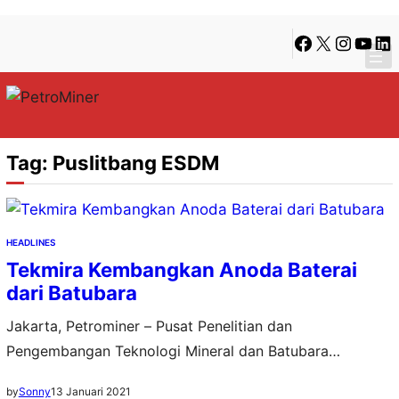
Lewati
Skip
Facebook
X
Instagra
YouTu
Lin
ke
to
konten
content
Tag:
Puslitbang ESDM
HEADLINES
Tekmira Kembangkan Anoda Baterai
dari Batubara
Jakarta, Petrominer – Pusat Penelitian dan
Pengembangan Teknologi Mineral dan Batubara
(Tekmira) Badan Litbang Kementerian ESDM menginisiasi
13 Januari 2021
by
Sonny