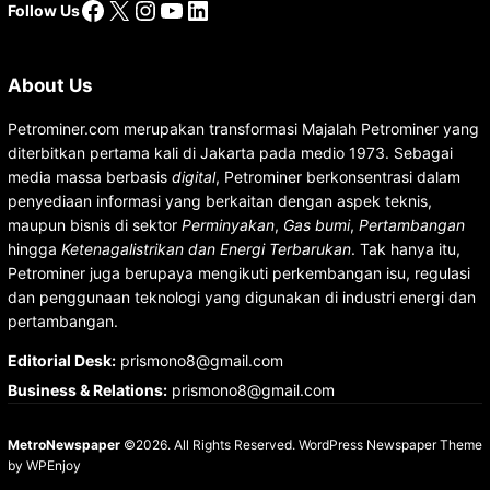
Facebook
X
Instagram
YouTube
LinkedIn
Follow Us
About Us
Petrominer.com merupakan transformasi Majalah Petrominer yang
diterbitkan pertama kali di Jakarta pada medio 1973. Sebagai
media massa berbasis
digital
, Petrominer berkonsentrasi dalam
penyediaan informasi yang berkaitan dengan aspek teknis,
maupun bisnis di sektor
Perminyakan
,
Gas bumi
,
Pertambangan
hingga
Ketenagalistrikan dan Energi Terbarukan
. Tak hanya itu,
Petrominer juga berupaya mengikuti perkembangan isu, regulasi
dan penggunaan teknologi yang digunakan di industri energi dan
pertambangan.
Editorial Desk
:
prismono8@gmail.com
Business & Relations
:
prismono8@gmail.com
MetroNewspaper
©2026. All Rights Reserved.
WordPress Newspaper Theme
by
WPEnjoy