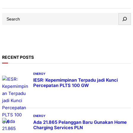
penelitian anoda baterai dari bahan batubara. Caranya
dengan mengkonversi batubara menjadi bahan baku
S
pitch bernilai tinggi. Penelitian dilaksanakan oleh
e
Kelompok Penelitian dan Pengembangan (KP3) Teknologi
a
Pengolahan dan Pemanfaatan Batubara Tekmira. Ini
r
bertujuan mendukung program hilirisasi batubara
c
menjadi bahan…
h
RECENT POSTS
ENERGY
IESR: Kepemimpinan Terpadu jadi Kunci
Percepatan PLTS 100 GW
ENERGY
Ada 21.865 Pelanggan Baru Gunakan Home
Charging Services PLN