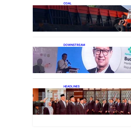
COAL
Lelang Batubara Sitaan, Negara
Dapat Lebih dari Rp 20 Miliar
DOWNSTREAM
Digitalisasi Alat-Alat
Kesehatan Dukung
Pertumbuhan Industri Alkes
HEADLINES
Lana Saria Dilantik Sebagai
Kepala Badan Geologi