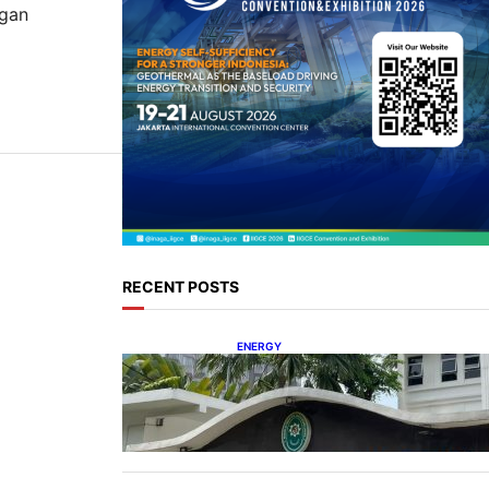
ngan
RECENT POSTS
ENERGY
Koalisi Bersihkan Indonesia
Ajukan Banding atas Putusan
Gugatan RUPTL