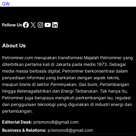
Facebook
X
Instagram
YouTube
LinkedIn
Follow Us
About Us
Petrominer.com merupakan transformasi Majalah Petrominer yang
diterbitkan pertama kali di Jakarta pada medio 1973. Sebagai
media massa berbasis
digital
, Petrominer berkonsentrasi dalam
penyediaan informasi yang berkaitan dengan aspek teknis,
maupun bisnis di sektor
Perminyakan
,
Gas bumi
,
Pertambangan
hingga
Ketenagalistrikan dan Energi Terbarukan
. Tak hanya itu,
Petrominer juga berupaya mengikuti perkembangan isu, regulasi
dan penggunaan teknologi yang digunakan di industri energi dan
pertambangan.
Editorial Desk
:
prismono8@gmail.com
Business & Relations
:
prismono8@gmail.com