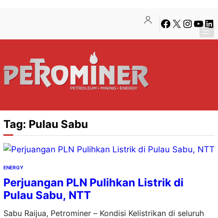
Lewati
Skip
Facebook
X
Instagra
YouTu
Lin
ke
to
konten
content
Tag:
Pulau Sabu
ENERGY
Perjuangan PLN Pulihkan Listrik di
Pulau Sabu, NTT
Sabu Raijua, Petrominer – Kondisi Kelistrikan di seluruh