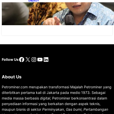
ENERGY
IESR: Kepemimpinan Terpadu jadi Kunci
Percepatan PLTS 100 GW
Facebook
X
Instagram
YouTube
LinkedIn
Follow Us
About Us
Petrominer.com merupakan transformasi Majalah Petrominer yang
diterbitkan pertama kali di Jakarta pada medio 1973. Sebagai
media massa berbasis
digital
, Petrominer berkonsentrasi dalam
penyediaan informasi yang berkaitan dengan aspek teknis,
maupun bisnis di sektor
Perminyakan
,
Gas bumi
,
Pertambangan