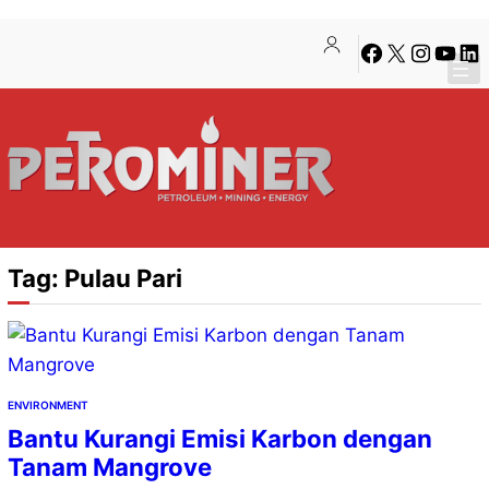
Lewati
Skip
Facebook
X
Instagra
YouTu
Lin
ke
to
konten
content
Tag:
Pulau Pari
ENVIRONMENT
Bantu Kurangi Emisi Karbon dengan
Tanam Mangrove