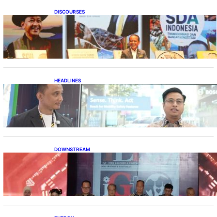
DISCOURSES
Bahlil Luncurkan 10 Buku Rekam Jejak
Kepemimpinan dan Kebijakan
HEADLINES
Teknologi Keselamatan, Penentu Baru
Persaingan Industri Otomotif
DOWNSTREAM
Terbuka, Peluang Usaha bagi IKM Alas Kaki
Lokal