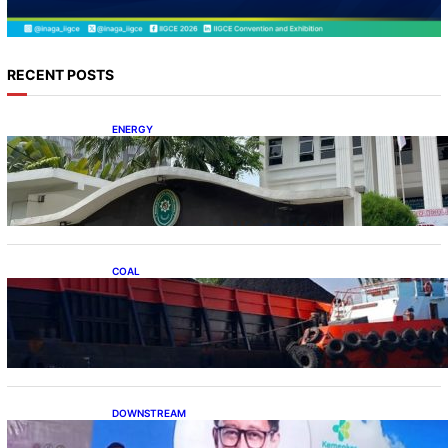
RECENT POSTS
ENERGY
Koalisi Bersihkan Indonesia Ajukan Banding
atas Putusan Gugatan RUPTL
COAL
Lelang Batubara Sitaan, Negara Dapat Lebih
dari Rp 20 Miliar
DOWNSTREAM
Digitalisasi Alat-Alat Kesehatan Dukung