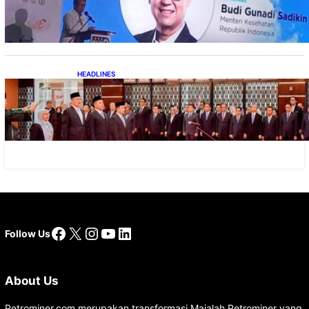
Pertumbuhan Industri Alkes
HEADLINES
Lana Saria Dilantik Sebagai Kepala Badan
Geologi
Facebook
X
Instagram
YouTube
LinkedIn
Follow Us
About Us
Petrominer.com merupakan transformasi Majalah Petrominer yang