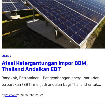
ENERGY
Atasi Ketergantungan Impor BBM,
Thailand Andalkan EBT
Bangkok, Petrominer – Pengembangan energi baru dan
terbarukan (EBT) menjadi andalan bagi Thailand untuk
mengurangi ketergantungannya pada impor bahan bakar
29 September 2022
by
Prismono
fosil. Apalagi, pembangkit listrik tenaga gas
menyumbang hampir 61,3 persen dari pembangkit listrik