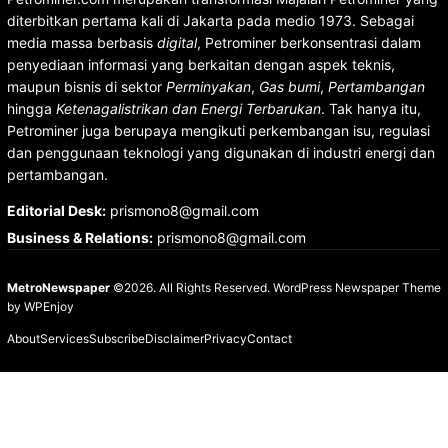
diterbitkan pertama kali di Jakarta pada medio 1973. Sebagai
media massa berbasis
digital
, Petrominer berkonsentrasi dalam
penyediaan informasi yang berkaitan dengan aspek teknis,
maupun bisnis di sektor
Perminyakan
,
Gas bumi
,
Pertambangan
hingga
Ketenagalistrikan dan Energi Terbarukan
. Tak hanya itu,
Petrominer juga berupaya mengikuti perkembangan isu, regulasi
dan penggunaan teknologi yang digunakan di industri energi dan
pertambangan.
Editorial Desk
:
prismono8@gmail.com
Business & Relations
:
prismono8@gmail.com
MetroNewspaper
©2026. All Rights Reserved.
WordPress Newspaper Theme
by
WPEnjoy
About
Services
Subscribe
Disclaimer
Privacy
Contact