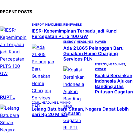
r
c
RECENT POSTS
h
ENERGY
, 
HEADLINES
, 
RENEWABLE
IESR: Kepemimpinan Terpadu jadi Kunci
Percepatan PLTS 100 GW
ENERGY
, 
HEADLINES
, 
POWER
Ada 21.865 Pelanggan Baru
Gunakan Home Charging
Services PLN
ENERGY
, 
HEADLINES
, 
POWER
Koalisi Bersihkan
Indonesia Ajukan
Banding atas
Putusan Gugatan
RUPTL
COAL
, 
HEADLINES
, 
MINING
Lelang Batubara Sitaan, Negara Dapat Lebih
dari Rp 20 Miliar