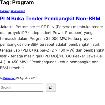
Tag:
Program
ENERGY
, 
RENEWABLE
PLN Buka Tender Pembangkit Non-BBM
Jakarta, Petrominer — PT PLN (Persero) membuka tender
dua proyek IPP (Independent Power Producer) yang
termasuk dalam Program 35.000 MW. Kedua proyek
pembangkit non-BBM tersebut adalah pembangkit listrik
tenaga uap (PLTU) Kalbar-2 (2 x 100 MW) dan pembangkit
listrik tenaga mesin gas (PLTMG)/PLTGU Peaker Jawa-Bali
4 (1 x 450 MW). “Pembangunan kedua pembangkit non-
BBM tersebut…
by
Prismono
29 Agustus 2016
S
e
a