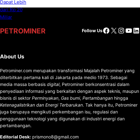
Facebook
X
Insta
You
Li
PETROMINER
Follow Us
About Us
Petrominer.com merupakan transformasi Majalah Petrominer yang
diterbitkan pertama kali di Jakarta pada medio 1973. Sebagai
media massa berbasis
digital
, Petrominer berkonsentrasi dalam
penyediaan informasi yang berkaitan dengan aspek teknis, maupun
bisnis di sektor
Perminyakan
,
Gas bumi
,
Pertambangan
hingga
Ketenagalistrikan dan Energi Terbarukan
. Tak hanya itu, Petrominer
juga berupaya mengikuti perkembangan isu, regulasi dan
penggunaan teknologi yang digunakan di industri energi dan
pertambangan.
Editorial Desk
:
prismono8@gmail.com