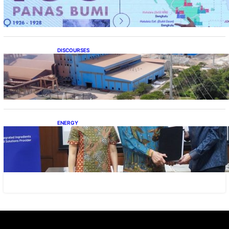
DISCOURSES
Manfaat Hilirisasi Belum Merata, Pemerintah
Perlu Kaji Ulang Skema DBH
ENERGY
Dukung Operasional, Lautan Luas Perkuat
Implementasi Solusi Energi Terbarukan