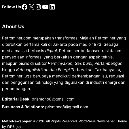
Facebook
X
Instagram
YouTube
LinkedIn
Follow Us
About Us
Petrominer.com merupakan transformasi Majalah Petrominer yang
diterbitkan pertama kali di Jakarta pada medio 1973. Sebagai
media massa berbasis
digital
, Petrominer berkonsentrasi dalam
penyediaan informasi yang berkaitan dengan aspek teknis,
maupun bisnis di sektor
Perminyakan
,
Gas bumi
,
Pertambangan
hingga
Ketenagalistrikan dan Energi Terbarukan
. Tak hanya itu,
Petrominer juga berupaya mengikuti perkembangan isu, regulasi
dan penggunaan teknologi yang digunakan di industri energi dan
pertambangan.
Editorial Desk
:
prismono8@gmail.com
Business & Relations
:
prismono8@gmail.com
MetroNewspaper
©2026. All Rights Reserved.
WordPress Newspaper Theme
by
WPEnjoy