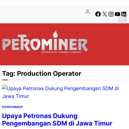
Lewati
Skip
Facebook
X
Instagra
YouTu
Lin
ke
to
konten
content
Tag:
Production Operator
ENVIRONMENT
Upaya Petronas Dukung
Pengembangan SDM di Jawa Timur