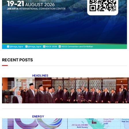
RECENT POSTS
HEADLINES
Lana Saria Dilantik Sebagai Kepala Badan
Geologi
ENERGY
Momentum 100 Tahun Panas Bumi untuk
Akselerasi Pertumbuhan