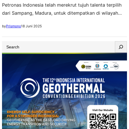
Petronas Indonesia telah merekrut tujuh talenta terpilih
dari Sampang, Madura, untuk ditempatkan di wilayah
operasi sebagai Production Operator
18 Juni 2025
by
Prismono
S
e
a
r
c
h