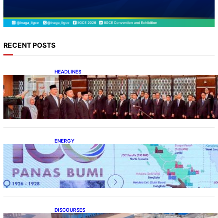
RECENT POSTS
HEADLINES
Lana Saria Dilantik Sebagai Kepala Badan
Geologi
ENERGY
Momentum 100 Tahun Panas Bumi untuk
Akselerasi Pertumbuhan
DISCOURSES