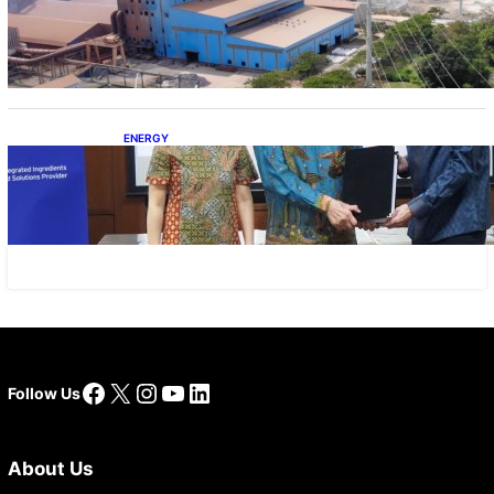
Manfaat Hilirisasi Belum Merata, Pemerintah
Perlu Kaji Ulang Skema DBH
ENERGY
Dukung Operasional, Lautan Luas Perkuat
Implementasi Solusi Energi Terbarukan
Facebook
X
Instagram
YouTube
LinkedIn
Follow Us
About Us