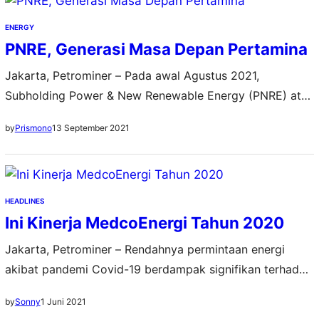
MedcoEnergi, Roberto Lorato, kenaikan laba bersih yang
cukup signifikan tersebut berkat peningkatan volume
ENERGY
minyak, gas dan tembaga yang lebih tinggi…
PNRE, Generasi Masa Depan Pertamina
Jakarta, Petrominer – Pada awal Agustus 2021,
Subholding Power & New Renewable Energy (PNRE) atau
Pertamina NRE telah sah dan resmi terbentuk secara
13 September 2021
by
Prismono
hukum. Diikuti dengan Subholding lainnya di awal
September dan menandai selesainya proses
restrukturisasi di tubuh Pertamina Group. Hal ini semakin
memantapkan langkah PNRE untuk menjalankan amanah
HEADLINES
mengawal transisi energi. “Pembentukan holding dan…
Ini Kinerja MedcoEnergi Tahun 2020
Jakarta, Petrominer – Rendahnya permintaan energi
akibat pandemi Covid-19 berdampak signifikan terhadap
kinerja PT Medco Energi Internasional Tbk.
1 Juni 2021
by
Sonny
(MedcoEnergi) tahun 2020 lalu. Meski meraih laba bersih