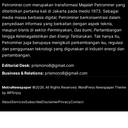
Petrominer.com merupakan transformasi Majalah Petrominer yang
diterbitkan pertama kali di Jakarta pada medio 1973. Sebagai
media massa berbasis
digital
, Petrominer berkonsentrasi dalam
penyediaan informasi yang berkaitan dengan aspek teknis,
maupun bisnis di sektor
Perminyakan
,
Gas bumi
,
Pertambangan
hingga
Ketenagalistrikan dan Energi Terbarukan
. Tak hanya itu,
Petrominer juga berupaya mengikuti perkembangan isu, regulasi
dan penggunaan teknologi yang digunakan di industri energi dan
pertambangan.
Editorial Desk
:
prismono8@gmail.com
Business & Relations
:
prismono8@gmail.com
MetroNewspaper
©2026. All Rights Reserved.
WordPress Newspaper Theme
by
WPEnjoy
About
Services
Subscribe
Disclaimer
Privacy
Contact