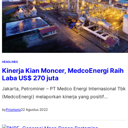
HEADLINES
Kinerja Kian Moncer, MedcoEnergi Raih
Laba US$ 270 juta
Jakarta, Petrominer – PT Medco Energi Internasional Tbk
(MedcoEnergi) melaporkan kinerja yang positif
sepanjang Semester I tahun 2022. Salah satunya adalah
22 Agustus 2022
by
Prismono
perolehan laba bersih yang melesat pesat dibandingkan
periode yang sama tahun lalu. Menurut CEO