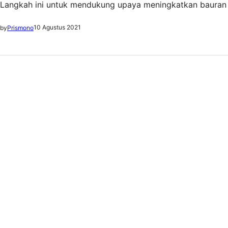
Langkah ini untuk mendukung upaya meningkatkan bauran ene
pengembangan pembangkit hidro di Indonesia mencapai 9 g
10 Agustus 2021
by
Prismono
dan PLTM telah mencapai 142,8 MW,” ujar…