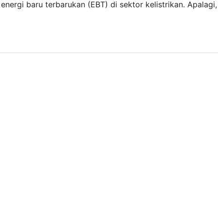
rgi baru terbarukan (EBT) di sektor kelistrikan. Apalagi,
igawatt (GW). “Hingga Juni 2021, realisasi penambahan k