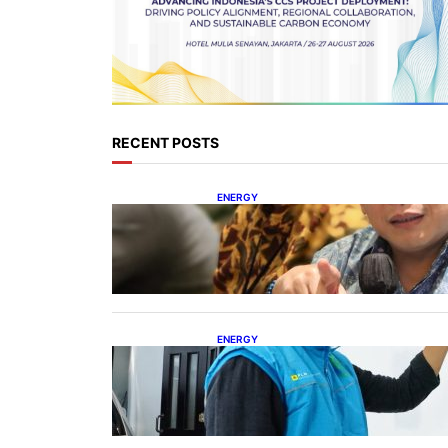
RECENT POSTS
ENERGY
IESR: Kepemimpinan Terpadu
jadi Kunci Percepatan PLTS 100
GW
ENERGY
Ada 21.865 Pelanggan Baru
Gunakan Home Charging
Services PLN