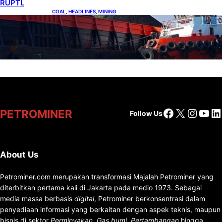
RUPTL
COAL
, 
HEADLINES
, 
MINING
Lelang Batubara Sitaan, Negara Dapat Lebih
dari Rp 20 Miliar
Facebook
X
Insta
You
Li
PETROMINER
Follow Us
About Us
Petrominer.com merupakan transformasi Majalah Petrominer yang
diterbitkan pertama kali di Jakarta pada medio 1973. Sebagai
media massa berbasis
digital
, Petrominer berkonsentrasi dalam
penyediaan informasi yang berkaitan dengan aspek teknis, maupun
bisnis di sektor
Perminyakan
,
Gas bumi
,
Pertambangan
hingga