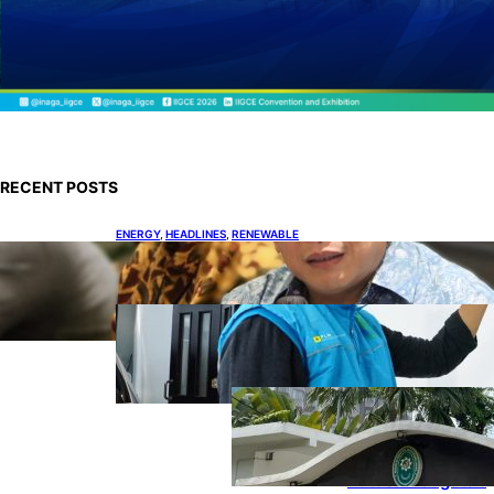
RECENT POSTS
ENERGY
, 
HEADLINES
, 
RENEWABLE
IESR: Kepemimpinan Terpadu jadi Kunci
Percepatan PLTS 100 GW
ENERGY
, 
HEADLINES
, 
POWER
Ada 21.865 Pelanggan Baru
Gunakan Home Charging
Services PLN
ENERGY
, 
HEADLINES
, 
POWER
Koalisi Bersihkan
Indonesia Ajukan
Banding atas
Putusan Gugatan