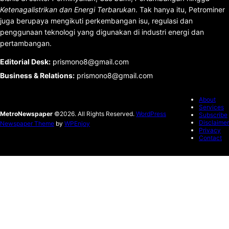
Ketenagalistrikan dan Energi Terbarukan
. Tak hanya itu, Petrominer
juga berupaya mengikuti perkembangan isu, regulasi dan
penggunaan teknologi yang digunakan di industri energi dan
pertambangan.
Editorial Desk
:
prismono8@gmail.com
Business & Relations
:
prismono8@gmail.com
About
Services
MetroNewspaper
©2026. All Rights Reserved.
WordPress
Subscribe
Disclaimer
Newspaper Theme
by
WPEnjoy
Privacy
Contact