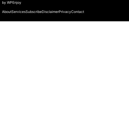
by
WPEnjoy
About
Services
Subscribe
Disclaimer
Privacy
Contact