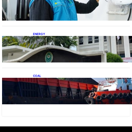
Charging Services PLN
ENERGY
Koalisi Bersihkan Indonesia Ajukan Banding
atas Putusan Gugatan RUPTL
COAL
Lelang Batubara Sitaan, Negara Dapat Lebih
dari Rp 20 Miliar