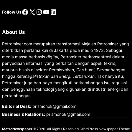
Facebook
X
Instagram
YouTube
LinkedIn
Follow Us
About Us
Petrominer.com merupakan transformasi Majalah Petrominer yang
diterbitkan pertama kali di Jakarta pada medio 1973. Sebagai
media massa berbasis
digital
, Petrominer berkonsentrasi dalam
penyediaan informasi yang berkaitan dengan aspek teknis,
maupun bisnis di sektor
Perminyakan
,
Gas bumi
,
Pertambangan
hingga
Ketenagalistrikan dan Energi Terbarukan
. Tak hanya itu,
Petrominer juga berupaya mengikuti perkembangan isu, regulasi
dan penggunaan teknologi yang digunakan di industri energi dan
pertambangan.
Editorial Desk
:
prismono8@gmail.com
Business & Relations
:
prismono8@gmail.com
MetroNewspaper
©2026. All Rights Reserved.
WordPress Newspaper Theme