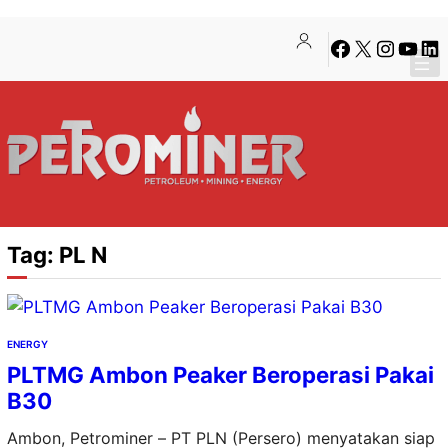
Lewati
Skip
Facebook
X
Instagra
YouTu
Lin
ke
to
konten
content
Tag:
PL N
ENERGY
PLTMG Ambon Peaker Beroperasi Pakai
B30
Ambon, Petrominer – PT PLN (Persero) menyatakan siap