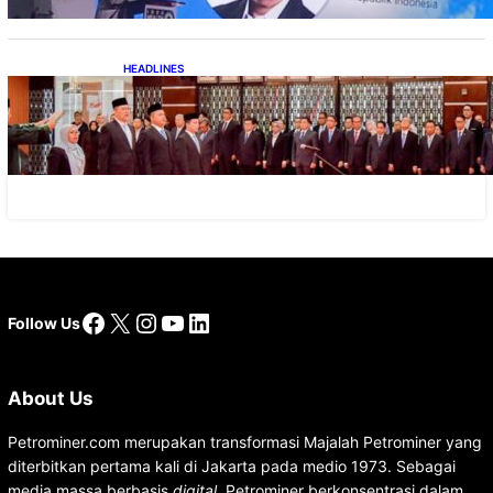
HEADLINES
Lana Saria Dilantik Sebagai Kepala Badan
Geologi
Facebook
X
Instagram
YouTube
LinkedIn
Follow Us
About Us
Petrominer.com merupakan transformasi Majalah Petrominer yang
diterbitkan pertama kali di Jakarta pada medio 1973. Sebagai
media massa berbasis
digital
, Petrominer berkonsentrasi dalam