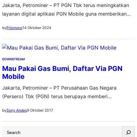
Jakarta, Petrominer – PT PGN Tbk terus meningkatkan
layanan digital aplikasi PGN Mobile guna memberikan
kemudahan dan kenyamanan layanan bagi pelanggan
14 Oktober 2024
by
Prismono
Rumah Tangga dan Pelanggan Kecil (UMKM). PGN
Mobile versi terbaru dengan logo biru ini diharapkan
mampu menjawab kebutuhan energi gas bumi secara
lebih lengkap, mudah dan informatif. “Pembaruan aplikasi
DOWNSTREAM
PGN Mobile ini menjadi bagian…
Mau Pakai Gas Bumi, Daftar Via PGN
Mobile
Jakarta, Petrominer – PT Perusahaan Gas Negara
(Persero) Tbk (PGN) terus berupaya memberi
kemudahan dan layanan optimal bagi konsumen
9 Oktober 2017
by
Sony Andes
pengguna gas bumi. Sebagai realisasinya, PGN terus
melahirkan inovasi baru untuk dapat menunjang
S
kebutuhan pelanggan. Salah satu terobosan terbarunya