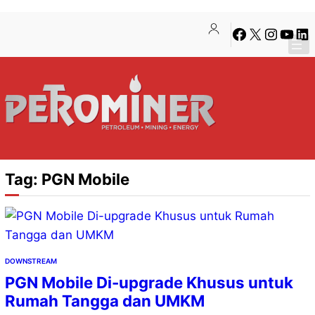
Lewati
Skip
Facebook
X
Instagra
YouTu
Lin
ke
to
konten
content
Tag:
PGN Mobile
DOWNSTREAM
PGN Mobile Di-upgrade Khusus untuk
Rumah Tangga dan UMKM