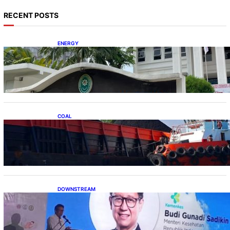
RECENT POSTS
ENERGY
Koalisi Bersihkan Indonesia Ajukan Banding
atas Putusan Gugatan RUPTL
COAL
Lelang Batubara Sitaan, Negara Dapat Lebih
dari Rp 20 Miliar
DOWNSTREAM
Digitalisasi Alat-Alat Kesehatan Dukung
Pertumbuhan Industri Alkes