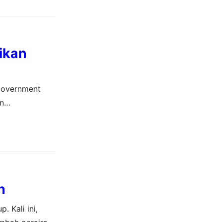
rikan
 Government
an
disampaikan
h
 Kali ini,