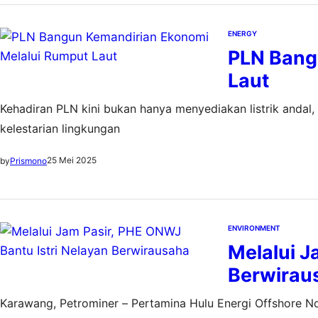
ENERGY
PLN Bang
Laut
Kehadiran PLN kini bukan hanya menyediakan listrik andal
kelestarian lingkungan
25 Mei 2025
by
Prismono
ENVIRONMENT
Melalui J
Berwirau
Karawang, Petrominer – Pertamina Hulu Energi Offshore No