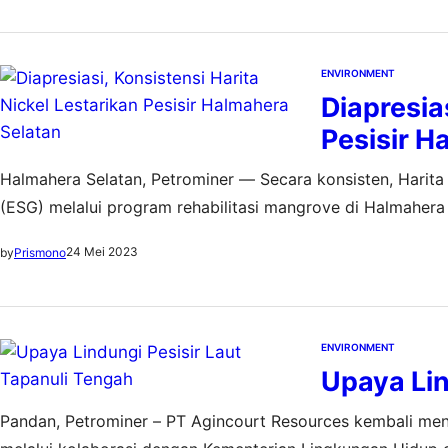
ENVIRONMENT
Diapresia
Pesisir H
Halmahera Selatan, Petrominer — Secara konsisten, Harita
(ESG) melalui program rehabilitasi mangrove di Halmahera
pertambangan dan hilirisasi nikel terintegrasi yang beroper
24 Mei 2023
by
Prismono
oleh tim dari Kementerian Koordinator Bidang Kemaritiman
ENVIRONMENT
Upaya Lin
Pandan, Petrominer – PT Agincourt Resources kembali menu