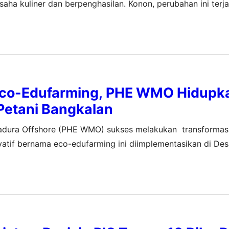
aha kuliner dan berpenghasilan. Konon, perubahan ini terja
sir di sini bukanlah benda keramat maupun benda berhag
co-Edufarming, PHE WMO Hidupk
Petani Bangkalan
adura Offshore (PHE WMO) sukses melakukan transformasi 
ovatif bernama eco-edufarming ini diimplementasikan di De
 WMO Field, Basuki Rakhmad, menjelaskan program ini me
, konsep ini berhasil…