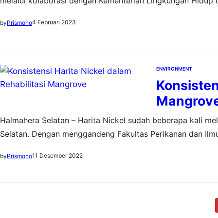
melalui kolaborasi dengan Kementerian Lingkungan Hidup
pantai dengan menanam 30.000 bibit mangrove di lahan sel
4 Februari 2023
by
Prismono
Sumatra Utara. Area penanaman mencakup Kelurahan…
ENVIRONMENT
Konsisten
Mangrov
Halmahera Selatan – Harita Nickel sudah beberapa kali m
Selatan. Dengan menggandeng Fakultas Perikanan dan Ilmu 
tambang ini konsisten dalam upaya rehabilitasi mangrove. 
11 Desember 2022
by
Prismono
pemeliharaan bibit yang telah ditanam dan melakukan…