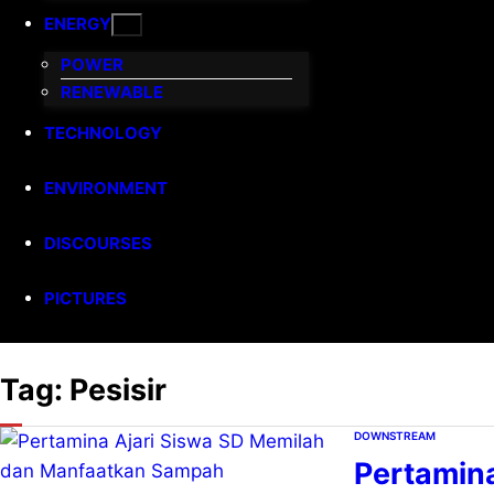
ENERGY
POWER
RENEWABLE
TECHNOLOGY
ENVIRONMENT
DISCOURSES
PICTURES
Tag:
Pesisir
DOWNSTREAM
Pertamin