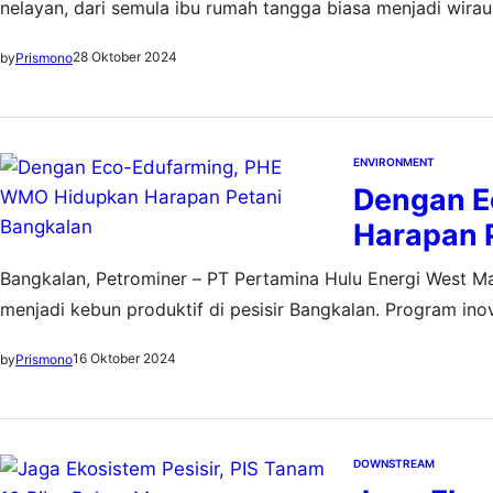
nelayan, dari semula ibu rumah tangga biasa menjadi wiraus
perempuan tersebut mendapatkan Jam Pasir. Namun Jam Pa
28 Oktober 2024
by
Prismono
merupakan sebuah…
ENVIRONMENT
Dengan E
Harapan 
Bangkalan, Petrominer – PT Pertamina Hulu Energi West M
menjadi kebun produktif di pesisir Bangkalan. Program in
Bandangdaja, Kabupaten Bangkalan, Jawa Timur. Manager
16 Oktober 2024
by
Prismono
konsep pertanian regeneratif. Dengan teknologi tepat guna
DOWNSTREAM