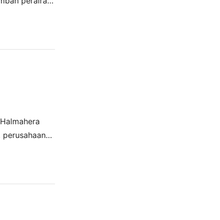
mbah perairan
i Tengah,
, Halmahera
, perusahaan
ecara berkala,