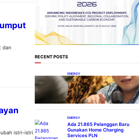
Rumput
t dan
RECENT POSTS
ENERGY
IESR: Kepemimpinan Terpadu
jadi Kunci Percepatan PLTS 100
GW
layan
ENERGY
Ada 21.865 Pelanggan Baru
Gunakan Home Charging
ah istri-istri
Services PLN