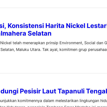
si, Konsistensi Harita Nickel Lesta
almahera Selatan
 Nickel telah menerapkan prinsip Environment, Social dan
 Selatan, Maluku Utara. Tak ayal, komitmen grup perusaha
asi di Pulau Obi ini pun menuai pujian. Apresiasi tersebut 
 dan…
dungi Pesisir Laut Tapanuli Tenga
njukkan komitmennya dalam melestarikan lingkungan hidup.