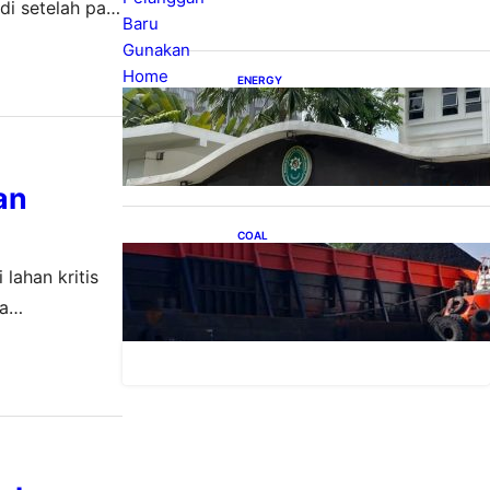
di setelah para
a. Jam Pasir
ENERGY
Koalisi Bersihkan Indonesia
Ajukan Banding atas Putusan
Gugatan RUPTL
an
COAL
Lelang Batubara Sitaan, Negara
lahan kritis
Dapat Lebih dari Rp 20 Miliar
sa
nggunakan