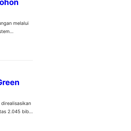
Pohon
ungan melalui
istem
wilayah pesisir
Green
direalisasikan
as 2.045 bibit
ssar, Sulawesi