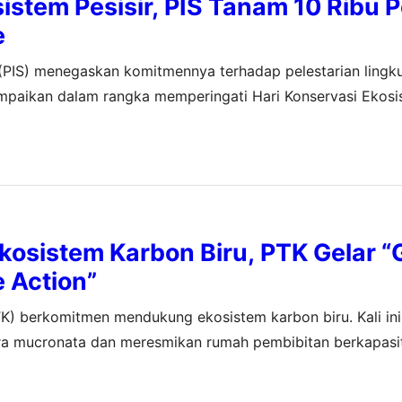
istem Pesisir, PIS Tanam 10 Ribu 
e
g (PIS) menegaskan komitmennya terhadap pelestarian lingk
mpaikan dalam rangka memperingati Hari Konservasi Ekos
 Penanaman puluhan ribu mangrove ini dilakukan di seluruh 
gram “BerSEAnergi…
osistem Karbon Biru, PTK Gelar “
 Action”
K) berkomitmen mendukung ekosistem karbon biru. Kali ini 
a mucronata dan meresmikan rumah pembibitan berkapasit
etak di Kelurahan Bira, Kecamatan Tamalanrea, Kota Maka