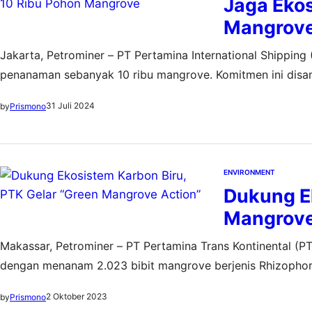
Jaga Ekos
Mangrov
Jakarta, Petrominer – PT Pertamina International Shippin
penanaman sebanyak 10 ribu mangrove. Komitmen ini disa
Mangrove Sedunia yang diperingati setiap tanggal 27 Juli.
31 Juli 2024
by
Prismono
Indonesia dan berlangsung sejak tahun 2023. Melalui pro
ENVIRONMENT
Dukung Ek
Mangrove
Makassar, Petrominer – PT Pertamina Trans Kontinental (PT
dengan menanam 2.023 bibit mangrove berjenis Rhizophor
mangrove di Kampung Wisata mangrove Lantebung yang terl
2 Oktober 2023
by
Prismono
Selatan. pada Selasa, (26/9) lalu Kegiatan yang bertajuk…